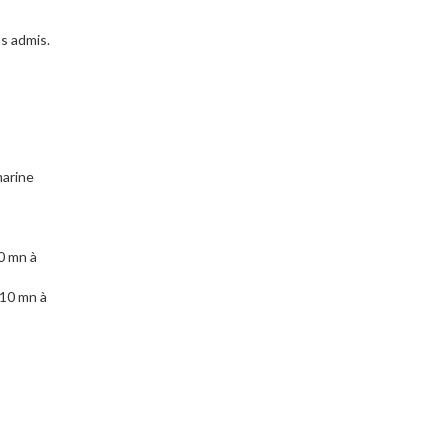
s admis.
arine
0 mn à
 10 mn à