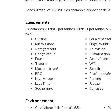
Accès illimité WiFi-ADSL. Les chambres disposent de la
Equipements
6 Chambres, 3 lit(s) 2 personnes, 4 lit(s) 1 personne, 6 Sa
bain,
Cuisine
Fer à repasse
Micro-Onde
Linge fourni
Réfrigérateur
Télévision
Congélateur
Climatisation
Four
Accès intern
Toaster
Wifi
Machine à café
Satellite
BBQ
Piscine privé
Lave vaisselle
Parking
Lave linge
Jacuzzi
Seche linge
Terrasse
Environnement
Castiglione della Pescaia 6.5km
P