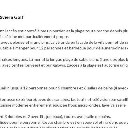
Riviera Golf
nt l’accès est contrôlé par un portier, et la plage toute proche depuis pl
râce à lune mer particulièrement propre.
n avec pelouse et grand pins. La véranda en façade de la villa permet de s
es, table à manger pour 12 personnes et barbecue pour déjeuners/dîners 
 chaises longues. La mer et la longue plage de sable blanc (l'une des plus 
, avec tentes (privées) et bungalows. L'accès à la plage est autorisé un
ueillir jusqu'à 12 personnes pour 6 chambres et 6 salles de bains (4 ave
 terrasse extérieure), avec des canapés, fauteuils et télévision par satelli
cuisine moderne entièrement équipée (four, micro-ondes, lave-vaisselle,
 3 doubles et 2 avec lits jumeaux), toutes avec salle de bains.
isée pour le personnel. Cette chambre est en sous-sol et n'a donc que 
es que l'on peut réunir, la climatisation et une salle de bains privée.