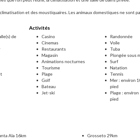
 climatisation et des moustiquaires. Les animaux domestiques ne sont pa
Activités
lle(s) de
Casino
Randonnée
Cinemas
Voile
r
Restaurants
Tuba
Magasin
Plongée sous m
Animations nocturnes
Surf
Tourisme
Natation
et
Plage
Tennis
Golf
Mer : environ 1
Bateau
pied
e
Jet-ski
Plage : environ
pied
unta Ala 16km
Grosseto 29km