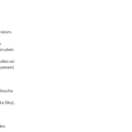
usieurs
e
en plein
belles en
iquement
c douche
te (Sky).
des