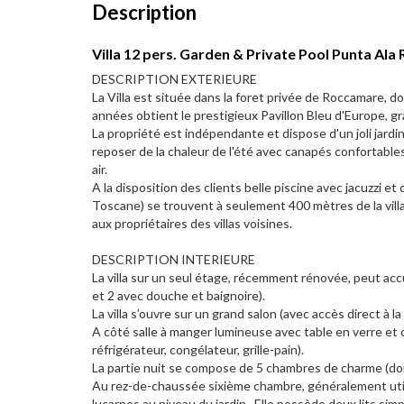
Description
Villa 12 pers. Garden & Private Pool Punta Ala 
DESCRIPTION EXTERIEURE
La Villa est située dans la foret privée de Roccamare, do
années obtient le prestigieux Pavillon Bleu d'Europe, g
La propriété est indépendante et dispose d'un joli jardi
reposer de la chaleur de l'été avec canapés confortabl
air.
A la disposition des clients belle piscine avec jacuzzi et
Toscane) se trouvent à seulement 400 mètres de la villa
aux propriétaires des villas voisines.
DESCRIPTION INTERIEURE
La villa sur un seul étage, récemment rénovée, peut acc
et 2 avec douche et baignoire).
La villa s’ouvre sur un grand salon (avec accès direct à la
A côté salle à manger lumineuse avec table en verre et 
réfrigérateur, congélateur, grille-pain).
La partie nuit se compose de 5 chambres de charme (dont
Au rez-de-chaussée sixième chambre, généralement util
lucarnes au niveau du jardin . Elle possède deux lits simpl