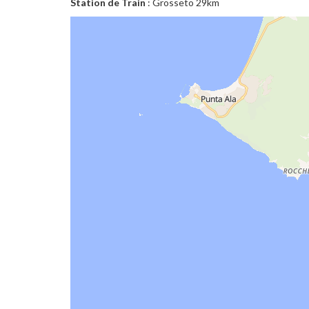
Station de Train
: Grosseto 29km