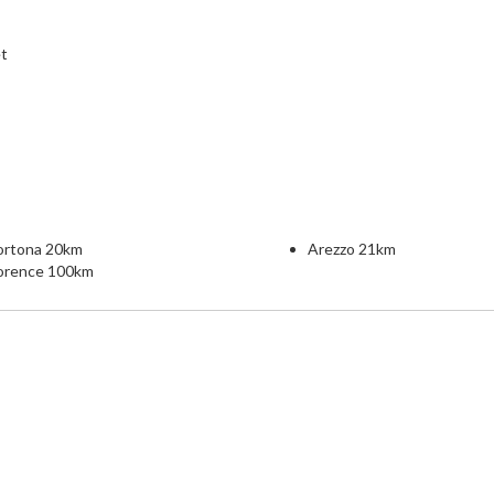
et
e
ortona 20km
Arezzo 21km
lorence 100km