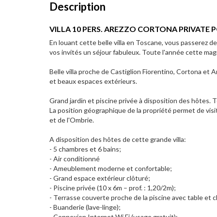
Description
VILLA 10 PERS. AREZZO CORTONA PRIVATE 
En louant cette belle villa en Toscane, vous passerez d
vos invités un séjour fabuleux. Toute l'année cette magn
Belle villa proche de Castiglion Fiorentino, Cortona et
et beaux espaces extérieurs.
Grand jardin et piscine privée à disposition des hôtes. T
La position géographique de la propriété permet de visit
et de l'Ombrie.
A disposition des hôtes de cette grande villa:
- 5 chambres et 6 bains;
- Air conditionné
- Ameublement moderne et confortable;
- Grand espace extérieur clôturé;
- Piscine privée (10 x 6m – prof. : 1,20/2m);
- Terrasse couverte proche de la piscine avec table et ch
- Buanderie (lave-linge);
- Connexion Internet Wi Fi (usage gratuit);