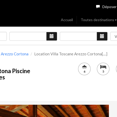
Déposer
Accueil
Toutes destinations
Arezzo Cortona
Location Villa Toscane Arezzo Cortona[....]
tona Piscine
6
5
pes