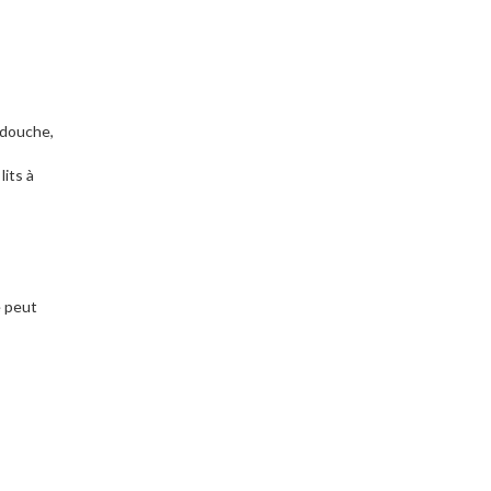
c douche,
its à
e peut