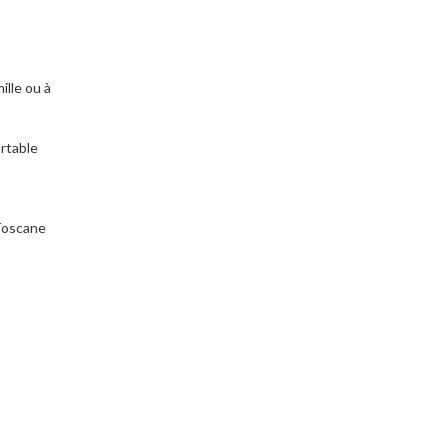
ille ou à
ortable
 Toscane