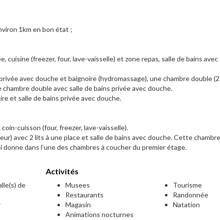
viron 1km en bon état ;
cuisine (freezer, four, lave-vaisselle) et zone repas, salle de bains ave
privée avec douche et baignoire (hydromassage), une chambre double (2 l
e chambre double avec salle de bains privée avec douche.
e et salle de bains privée avec douche.
in-cuisson (four, freezer, lave-vaisselle).
eur) avec 2 lits à une place et salle de bains avec douche. Cette chambr
ui donne dans l’une des chambres à coucher du premier étage.
Activités
lle(s) de
Musees
Tourisme
Restaurants
Randonnée
r
Magasin
Natation
Animations nocturnes