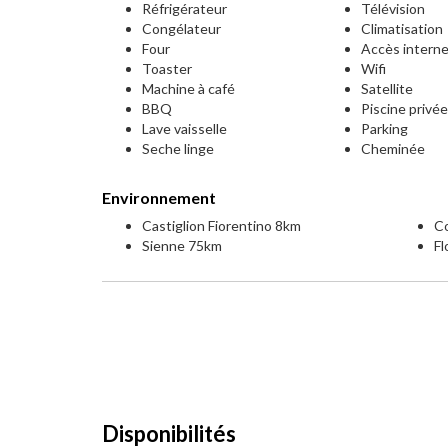
Réfrigérateur
Télévision
Congélateur
Climatisation
Four
Accès intern
Toaster
Wifi
Machine à café
Satellite
BBQ
Piscine privé
Lave vaisselle
Parking
Seche linge
Cheminée
Environnement
Castiglion Fiorentino 8km
C
Sienne 75km
F
Disponibilités