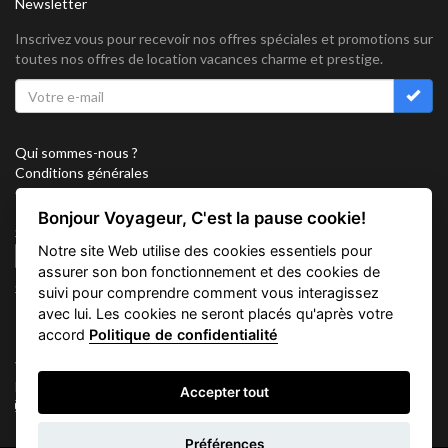
Newsletter
Inscrivez vous pour recevoir nos offres spéciales et promotions sur
toutes nos offres de location vacances charme et prestige.
Qui sommes-nous ?
Conditions générales
Confidentialité
Partenariat
Bonjour Voyageur, C'est la pause cookie!
Sitemap
Notre site Web utilise des cookies essentiels pour
Cookies
assurer son bon fonctionnement et des cookies de
Suivez nous sur
suivi pour comprendre comment vous interagissez
avec lui. Les cookies ne seront placés qu'après votre
accord
Politique de confidentialité
Vacation Key Corp. 2905 Point East Drive #L-215. Aventura.
FLORIDA 33160.
Accepter tout
info@vacationkey.com
Demande
Préférences