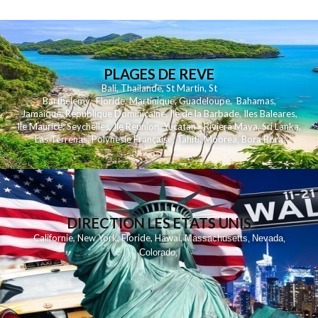
PLAGES DE REVE
Bali
,
Thailande
,
St Martin
,
St
Barthelemy
,
Floride
,
Martinique
,
Guadeloupe
,
Bahamas
,
Jamaique
,
Republique Dominicaine
,
Ile de la Barbade
,
Iles Baleares
,
Ile Maurice
,
Seychelles
,
Ile Reunion
,
Yucatan - Riviera Maya
,
Sri Lanka
,
Las Terrenas
,
Polynesie Française
,
Tahiti
,
Moorea
,
Bora Bora
DIRECTION LES ETATS UNIS
,
,
,
,
Californie
New York
Floride
Hawai
Massachusetts
Nevada
,
,
Colorado
,