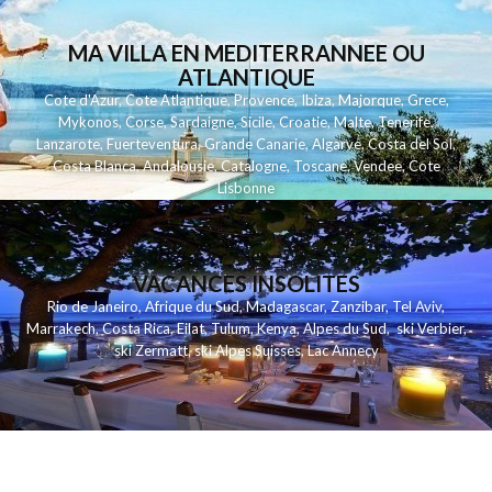
MA VILLA EN MEDITERRANNEE OU
ATLANTIQUE
Cote d'Azur
,
Cote Atlantique
,
Provence
,
Ibiza
,
Majorque
,
Grece
,
Mykonos
,
Corse
,
Sardaigne
,
Sicile
,
Croatie
,
Malte
,
Tenerife
,
Lanzarote
,
Fuerteventura
,
Grande Canarie
,
Algarve
,
Costa del Sol
,
Costa Blanca
,
Andalousie
,
Catalogne
,
Toscane
,
Vendee
,
Cote
Lisbonne
VACANCES INSOLITES
Rio de Janeiro
,
Afrique du Sud
,
Madagascar
,
Zanzibar
,
Tel Aviv
,
Marrakech
,
Costa Rica
,
Eilat
,
Tulum
,
Kenya
,
Alpes du Sud
,
ski Verbier
,
ski Zermatt
,
ski Alpes Suisses
,
Lac Annecy