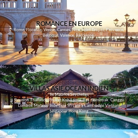
ROMANCE EN EUROPE
Rome
,
Florence
,
Venise
,
Cannes
,
Nice
,
Saint Tropez
,
Provence
,
Belgique
,
Valence
,
Barcelone
,
VILLAS ASIE OCEAN INDIEN
Ile Maurice
Seychelles
Reunion
Thailande
Phuk
et
Koh
Samui
Bali
Seminyak
Canggu
Lombok
Malaisie
Inde
Goa
Sri Lanka
Cambodge
Vietnam
Singapour
Hong Kong