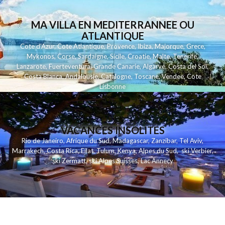
MA VILLA EN MEDITERRANNEE OU
ATLANTIQUE
Cote d'Azur
,
Cote Atlantique
,
Provence
,
Ibiza
,
Majorque
,
Grece
,
Mykonos
,
Corse
,
Sardaigne
,
Sicile
,
Croatie
,
Malte
,
Tenerife
,
Lanzarote
,
Fuerteventura
,
Grande Canarie
,
Algarve
,
Costa del Sol
,
Costa Blanca
,
Andalousie
,
Catalogne
,
Toscane
,
Vendee
,
Cote
Lisbonne
VACANCES INSOLITES
Rio de Janeiro
,
Afrique du Sud
,
Madagascar
,
Zanzibar
,
Tel Aviv
,
Marrakech
,
Costa Rica
,
Eilat
,
Tulum
,
Kenya
,
Alpes du Sud
,
ski Verbier
,
ski Zermatt
,
ski Alpes Suisses
,
Lac Annecy