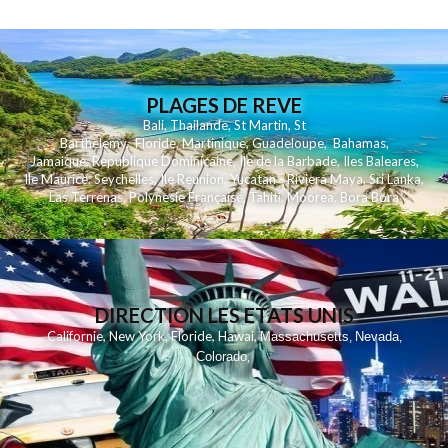
PLAGES DE REVE
Bali
,
Thailande
,
St Martin
,
St
Barthelemy
,
Floride
,
Martinique
,
Guadeloupe
,
Bahamas
,
Jamaique
,
Republique Dominicaine
,
Ile de la Barbade
,
Iles Baleares
,
Ile Maurice
,
Seychelles
,
Ile Reunion
,
Yucatan - Riviera Maya
,
Sri Lanka
,
Las Terrenas
,
Polynesie Française
,
Tahiti
,
Moorea
,
Bora Bora
DIRECTION LES ETATS UNIS
,
,
,
,
Californie
New York
Floride
Hawai
Massachusetts
Nevada
,
,
Colorado
,