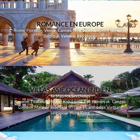
ROMANCE EN EUROPE
Rome
,
Florence
,
Venise
,
Cannes
,
Nice
,
Saint Tropez
,
Provence
,
Belgique
,
Valence
,
Barcelone
,
VILLAS ASIE OCEAN INDIEN
Ile Maurice
Seychelles
Reunion
Thailande
Phuk
et
Koh
Samui
Bali
Seminyak
Canggu
Lombok
Malaisie
Inde
Goa
Sri Lanka
Cambodge
Vietnam
Singapour
Hong Kong