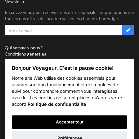
Newsletter
Inscrivez vous pour recevoir nos offres spéciales et promotions sur
toutes nos offres de location vacances charme et prestige.
Qui sommes-nous ?
Conditions générales
Confidentialité
Partenariat
Bonjour Voyageur, C'est la pause cookie!
Sitemap
Notre site Web utilise des cookies essentiels pour
Cookies
assurer son bon fonctionnement et des cookies de
Suivez nous sur
suivi pour comprendre comment vous interagissez
avec lui. Les cookies ne seront placés qu'après votre
accord
Politique de confidentialité
Vacation Key Corp. 2905 Point East Drive #L-215. Aventura.
FLORIDA 33160.
Accepter tout
info@vacationkey.com
Demande
Préférences