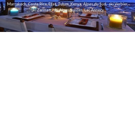
Marrakech
,
Costa Rica
,
Eilat
,
Tulum
,
Kenya
,
Alpes du Sud
,
ski Verbier
,
ski Zermatt
,
ski Alpes Suisses
,
Lac Annecy