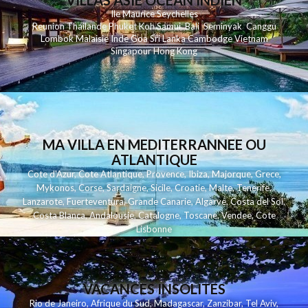
VILLAS ASIE OCEAN INDIEN
Ile Maurice
Seychelles
Reunion
Thailande
Phuk
et
Koh
Samui
Bali
Seminyak
Canggu
Lombok
Malaisie
Inde
Goa
Sri Lanka
Cambodge
Vietnam
Singapour
Hong Kong
MA VILLA EN MEDITERRANNEE OU
ATLANTIQUE
Cote d'Azur
,
Cote Atlantique
,
Provence
,
Ibiza
,
Majorque
,
Grece
,
Mykonos
,
Corse
,
Sardaigne
,
Sicile
,
Croatie
,
Malte
,
Tenerife
,
Lanzarote
,
Fuerteventura
,
Grande Canarie
,
Algarve
,
Costa del Sol
,
Costa Blanca
,
Andalousie
,
Catalogne
,
Toscane
,
Vendee
,
Cote
Lisbonne
VACANCES INSOLITES
Rio de Janeiro
,
Afrique du Sud
,
Madagascar
,
Zanzibar
,
Tel Aviv
,