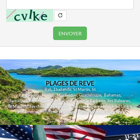
PLAGES DE REVE
Bali
,
Thailande
,
St Martin
,
St
Barthelemy
,
Floride
,
Martinique
,
Guadeloupe
,
Bahamas
,
Jamaique
,
Republique Dominicaine
,
Ile de la Barbade
,
Iles Baleares
,
Ile Maurice
,
Seychelles
,
Ile Reunion
,
Yucatan - Riviera Maya
,
Sri Lanka
,
Las Terrenas
,
Polynesie Française
,
Tahiti
,
Moorea
,
Bora Bora