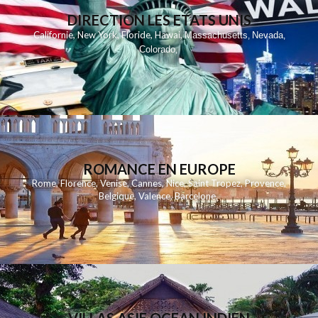
DIRECTION LES ETATS UNIS
,
,
,
,
Californie
New York
Floride
Hawai
Massachusetts
Nevada
,
,
Colorado
,
ROMANCE EN EUROPE
Rome
,
Florence
,
Venise
,
Cannes
,
Nice
,
Saint Tropez
,
Provence
,
Belgique
,
Valence
,
Barcelone
,