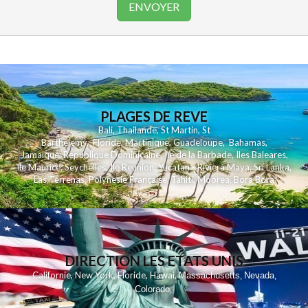
PLAGES DE REVE
Bali
,
Thailande
,
St Martin
,
St
Barthelemy
,
Floride
,
Martinique
,
Guadeloupe
,
Bahamas
,
Jamaique
,
Republique Dominicaine
,
Ile de la Barbade
,
Iles Baleares
,
Ile Maurice
,
Seychelles
,
Ile Reunion
,
Yucatan - Riviera Maya
,
Sri Lanka
,
Las Terrenas
,
Polynesie Française
,
Tahiti
,
Moorea
,
Bora Bora
DIRECTION LES ETATS UNIS
,
,
,
,
Californie
New York
Floride
Hawai
Massachusetts
Nevada
,
,
Colorado
,