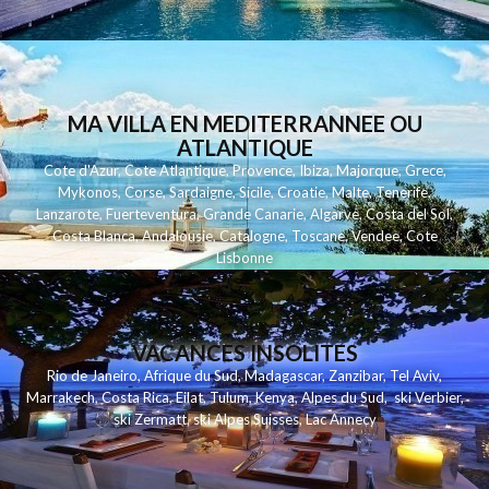
MA VILLA EN MEDITERRANNEE OU
ATLANTIQUE
Cote d'Azur
,
Cote Atlantique
,
Provence
,
Ibiza
,
Majorque
,
Grece
,
Mykonos
,
Corse
,
Sardaigne
,
Sicile
,
Croatie
,
Malte
,
Tenerife
,
Lanzarote
,
Fuerteventura
,
Grande Canarie
,
Algarve
,
Costa del Sol
,
Costa Blanca
,
Andalousie
,
Catalogne
,
Toscane
,
Vendee
,
Cote
Lisbonne
VACANCES INSOLITES
Rio de Janeiro
,
Afrique du Sud
,
Madagascar
,
Zanzibar
,
Tel Aviv
,
Marrakech
,
Costa Rica
,
Eilat
,
Tulum
,
Kenya
,
Alpes du Sud
,
ski Verbier
,
ski Zermatt
,
ski Alpes Suisses
,
Lac Annecy