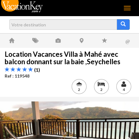
Menu
@
Location Vacances Villa à Mahé avec
balcon donnant sur la baie ,Seychelles
(1)
Ref : 119548
2
2
4