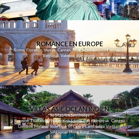
ROMANCE EN EUROPE
Rome
,
Florence
,
Venise
,
Cannes
,
Nice
,
Saint Tropez
,
Provence
,
Belgique
,
Valence
,
Barcelone
,
VILLAS ASIE OCEAN INDIEN
Ile Maurice
Seychelles
Reunion
Thailande
Phuk
et
Koh
Samui
Bali
Seminyak
Canggu
Lombok
Malaisie
Inde
Goa
Sri Lanka
Cambodge
Vietnam
Singapour
Hong Kong