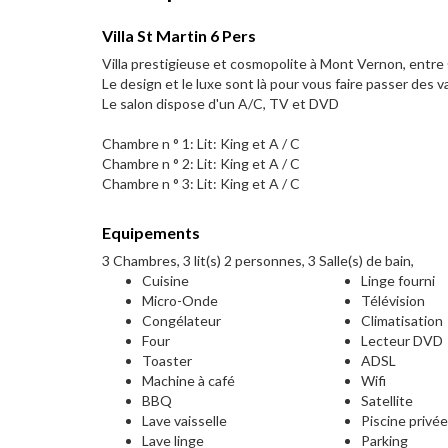
Villa St Martin 6 Pers
Villa prestigieuse et cosmopolite à Mont Vernon, entre
Le design et le luxe sont là pour vous faire passer des 
Le salon dispose d'un A/C, TV et DVD
Chambre n ° 1: Lit: King et A / C
Chambre n ° 2: Lit: King et A / C
Chambre n ° 3: Lit: King et A / C
Equipements
3 Chambres, 3 lit(s) 2 personnes, 3 Salle(s) de bain,
Cuisine
Linge fourni
Micro-Onde
Télévision
Congélateur
Climatisation
Four
Lecteur DVD
Toaster
ADSL
Machine à café
Wifi
BBQ
Satellite
Lave vaisselle
Piscine privé
Lave linge
Parking