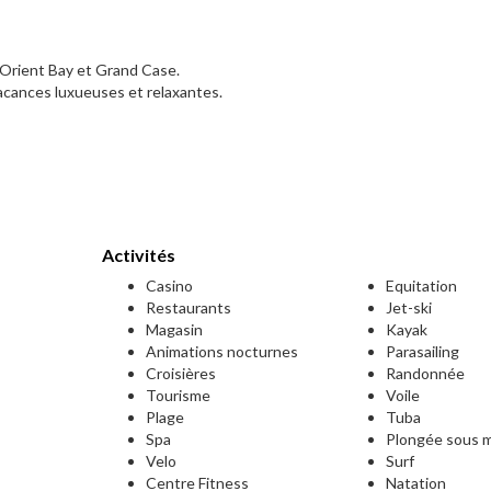
 Orient Bay et Grand Case.
vacances luxueuses et relaxantes.
Activités
Casino
Equitation
Restaurants
Jet-ski
Magasin
Kayak
Animations nocturnes
Parasailing
Croisières
Randonnée
Tourisme
Voile
Plage
Tuba
Spa
Plongée sous m
e
Velo
Surf
Centre Fitness
Natation