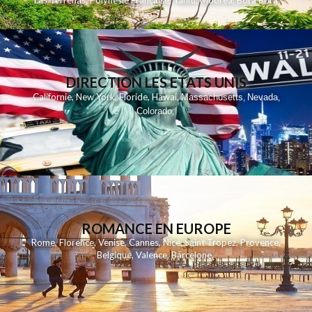
Las Terrenas
,
Polynesie Française
,
Tahiti
,
Moorea
,
Bora Bora
DIRECTION LES ETATS UNIS
,
,
,
,
Californie
New York
Floride
Hawai
Massachusetts
Nevada
,
,
Colorado
,
ROMANCE EN EUROPE
Rome
,
Florence
,
Venise
,
Cannes
,
Nice
,
Saint Tropez
,
Provence
,
Belgique
,
Valence
,
Barcelone
,