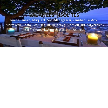
VACANCES INSOLITES
Rio de Janeiro
,
Afrique du Sud
,
Madagascar
,
Zanzibar
,
Tel Aviv
,
Marrakech
,
Costa Rica
,
Eilat
,
Tulum
,
Kenya
,
Alpes du Sud
,
ski Verbier
,
ski Zermatt
,
ski Alpes Suisses
,
Lac Annecy