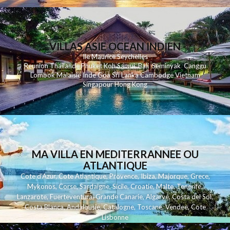
VILLAS ASIE OCEAN INDIEN
Ile Maurice
Seychelles
Reunion
Thailande
Phuk
et
Koh
Samui
Bali
Seminyak
Canggu
Lombok
Malaisie
Inde
Goa
Sri Lanka
Cambodge
Vietnam
Singapour
Hong Kong
MA VILLA EN MEDITERRANNEE OU
ATLANTIQUE
Cote d'Azur
,
Cote Atlantique
,
Provence
,
Ibiza
,
Majorque
,
Grece
,
Mykonos
,
Corse
,
Sardaigne
,
Sicile
,
Croatie
,
Malte
,
Tenerife
,
Lanzarote
,
Fuerteventura
,
Grande Canarie
,
Algarve
,
Costa del Sol
,
Costa Blanca
,
Andalousie
,
Catalogne
,
Toscane
,
Vendee
,
Cote
Lisbonne