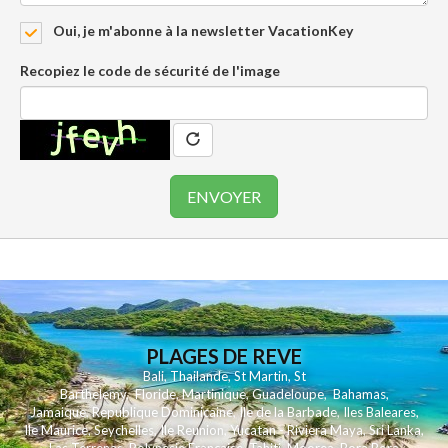
Oui, je m'abonne à la newsletter VacationKey
Recopiez le code de sécurité de l'image
PLAGES DE REVE
Bali
,
Thailande
,
St Martin
,
St
Barthelemy
,
Floride
,
Martinique
,
Guadeloupe
,
Bahamas
,
Jamaique
,
Republique Dominicaine
,
Ile de la Barbade
,
Iles Baleares
,
Ile Maurice
,
Seychelles
,
Ile Reunion
,
Yucatan - Riviera Maya
,
Sri Lanka
,