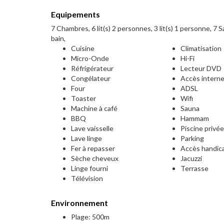
Equipements
7 Chambres, 6 lit(s) 2 personnes, 3 lit(s) 1 personne, 7 Sa
bain,
Cuisine
Climatisation
Micro-Onde
Hi-Fi
Réfrigérateur
Lecteur DVD
Congélateur
Accès intern
Four
ADSL
Toaster
Wifi
Machine à café
Sauna
BBQ
Hammam
Lave vaisselle
Piscine privé
Lave linge
Parking
Fer à repasser
Accès handic
Sèche cheveux
Jacuzzi
Linge fourni
Terrasse
Télévision
Environnement
Plage: 500m