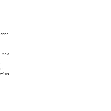
arine
0 mn à
ce
ace
nviron