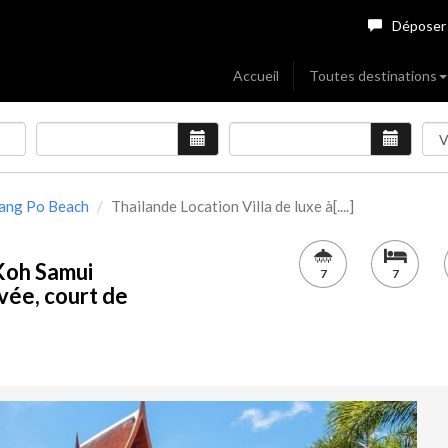
Déposer
Accueil
Toutes destinations
Bang Po Beach
Thailande Location Villa de luxe à[....]
 Koh Samui
7
7
vée, court de