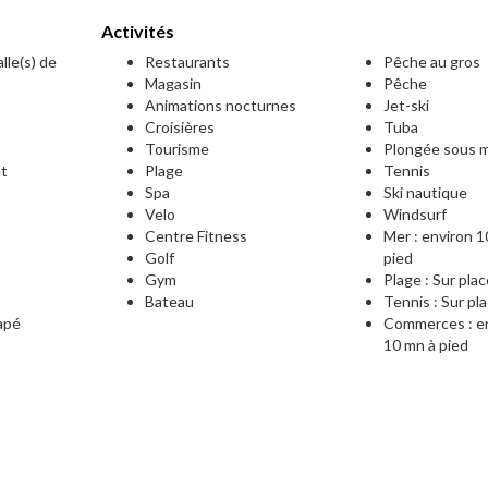
Activités
lle(s) de
Restaurants
Pêche au gros
Magasin
Pêche
Animations nocturnes
Jet-ski
Croisières
Tuba
Tourisme
Plongée sous m
et
Plage
Tennis
Spa
Ski nautique
Velo
Windsurf
Centre Fitness
Mer : environ 1
Golf
pied
e
Gym
Plage : Sur pla
Bateau
Tennis : Sur pl
apé
Commerces : e
10 mn à pied