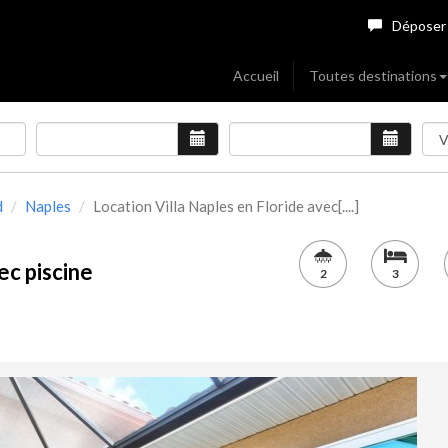
Déposer
Accueil
Toutes destinations
d
Naples
Location Villa Naples en Floride avec[....]
ec piscine
2
3