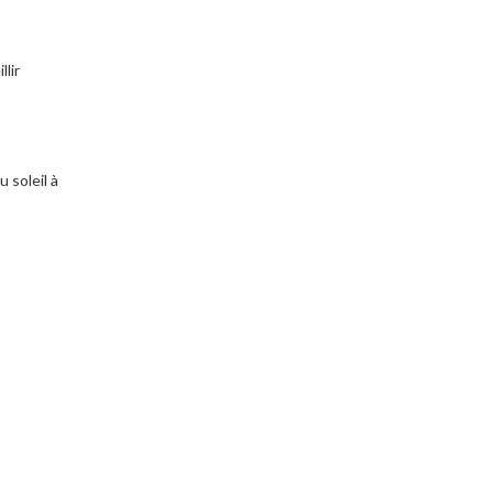
lir
 soleil à