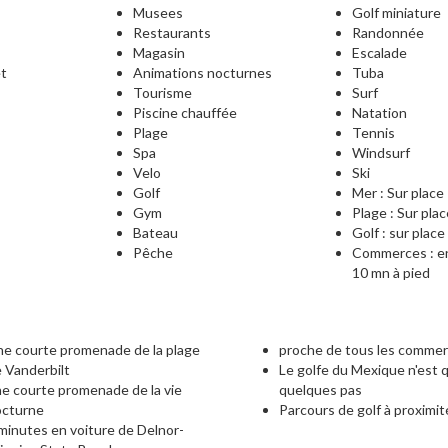
Musees
Golf miniature
Restaurants
Randonnée
Magasin
Escalade
et
Animations nocturnes
Tuba
Tourisme
Surf
Piscine chauffée
Natation
Plage
Tennis
e
Spa
Windsurf
Velo
Ski
Golf
Mer : Sur place
Gym
Plage : Sur pla
Bateau
Golf : sur place
Pêche
Commerces : e
10 mn à pied
e courte promenade de la plage
proche de tous les comme
 Vanderbilt
Le golfe du Mexique n'est 
e courte promenade de la vie
quelques pas
octurne
Parcours de golf à proximit
minutes en voiture de Delnor-