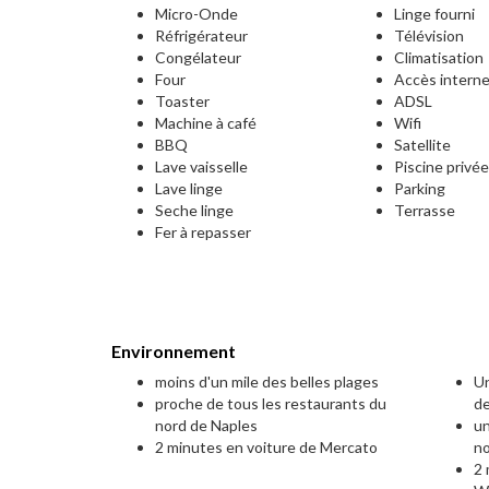
Micro-Onde
Linge fourni
Réfrigérateur
Télévision
Congélateur
Climatisation
Four
Accès intern
Toaster
ADSL
Machine à café
Wifi
BBQ
Satellite
Lave vaisselle
Piscine privé
Lave linge
Parking
Seche linge
Terrasse
Fer à repasser
Environnement
moins d'un mile des belles plages
Un
proche de tous les restaurants du
de
nord de Naples
un
2 minutes en voiture de Mercato
n
2 