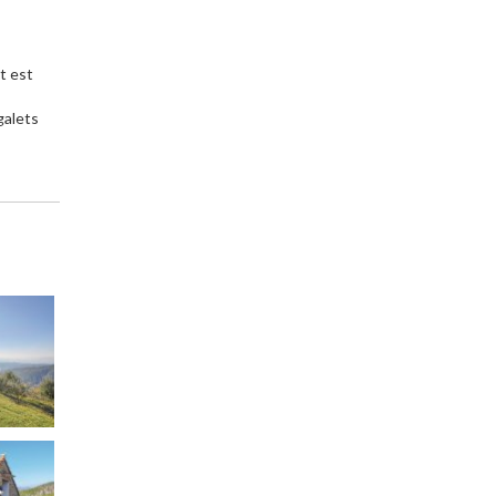
t est
galets