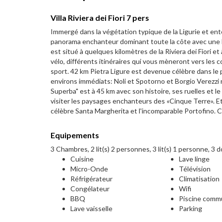
Villa Riviera dei Fiori 7 pers
Immergé dans la végétation typique de la Ligurie et ent
panorama enchanteur dominant toute la côte avec une bell
est situé à quelques kilomètres de la Riviera dei Fiori e
vélo, différents itinéraires qui vous mèneront vers les 
sport. 42 km Pietra Ligure est devenue célèbre dans le
environs immédiats: Noli et Spotorno et Borgio Verezzi r
Superba" est à 45 km avec son histoire, ses ruelles et l
visiter les paysages enchanteurs des «Cinque Terre». Et
célèbre Santa Margherita et l'incomparable Portofino. C
Equipements
3 Chambres, 2 lit(s) 2 personnes, 3 lit(s) 1 personne, 3 
Cuisine
Lave linge
Micro-Onde
Télévision
Réfrigérateur
Climatisation
Congélateur
Wifi
BBQ
Piscine com
Lave vaisselle
Parking