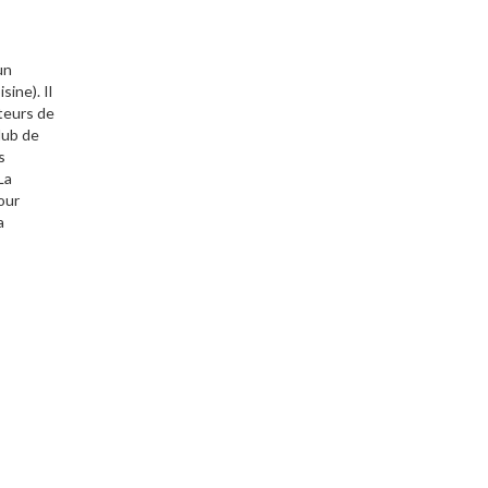
un
ine). Il
ateurs de
lub de
s
La
our
a