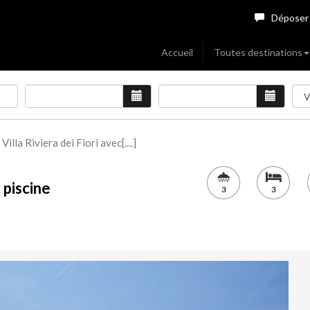
Déposer
Accueil
Toutes destinations
Villa Riviera dei Fiori avec[....]
 piscine
3
3