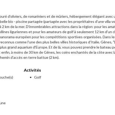
ouré d'oliviers, de romariniers et de mûriers, hébergement élégant avec 
e bio - piscine partagée (partagée avec les propriétaires d'une villa vois
t à 2 km de la mer. D'innombrables attractions dans la région: pour les am
collines liguriennes et pour les amateurs de golf à seulement 12 km d'un c
 panorama européen pour les compétitions sportives organisées. Dans le
econnus comme l'une des plus belles villes historiques d'Italie. Gênes, "
e plus grand aquarium d'Europe. Et de là, vous pouvez prendre le bateau p
 enfin, à moins de 30 km de Gênes, les coins enchantés de la côte avec l
hemin d'accès en terre battue (2 km).
Activités
douche(s)
Golf
mune