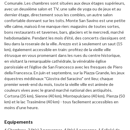
Comunale. Les chambres sont situées aux deux étages supérieurs,
avec un deuxième salon et TV, une salle de yoga ou de jeux et au
dernier étage, directement sous les combles, un autre salon
confortable donnant sur les toits. Monte San Savino est une petite
ville calme, maisoù il ne manque rien: magasins de toutes sortes,
bons restaurants et tavernes, bars, glaciers et le mercredi, marché
hebdomadaire. Pendant les mois d'été, des concerts classiques ont
lieu dans la roseraie de la ville. Arezzo est à seulement un saut (15
km), également accessible en train: profitez de la vieille ville
étrusque en vous promenant dans les rues du centre historique,
en visitant la remarquable cathédrale, la vénérable église
paroissiale et l'église de San Francesco avec les fresques de Piero
della Francesca. En juin et septembre, sur la Piazza Grande, les jeux
équestres médiévaux "Giostra del Saracino" ont lieu; chaque
premier week-end du mois, toute la vieille ville est animée de
couleurs vives avec le grand marché national des antiquités.
Cortona (35 km), Sienne (40 km), Montepulciano (40 km), Pienza (50
km) et le lac Trasimène (40 km) - tous facilement accessibles en
moins d'une heure.
Equipements
6 Chambres, 2 lit(s) 2 personnes, 4 lit(s) 1 personne, 1 Salle(s) de