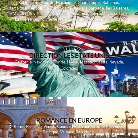
Barthelemy
,
Floride
,
Martinique
,
Guadeloupe
,
Bahamas
,
Jamaique
,
Republique Dominicaine
,
Ile de la Barbade
,
Iles Baleares
,
Ile Maurice
,
Seychelles
,
Ile Reunion
,
Yucatan - Riviera Maya
,
Sri Lanka
,
Las Terrenas
,
Polynesie Française
,
Tahiti
,
Moorea
,
Bora Bora
DIRECTION LES ETATS UNIS
,
,
,
,
Californie
New York
Floride
Hawai
Massachusetts
Nevada
,
,
Colorado
,
ROMANCE EN EUROPE
Rome
,
Florence
,
Venise
,
Cannes
,
Nice
,
Saint Tropez
,
Provence
,
Belgique
,
Valence
,
Barcelone
,