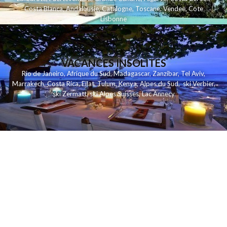
Costa Blanca
,
Andalousie
,
Catalogne
,
Toscane
,
Vendee
,
Cote
Lisbonne
VACANCES INSOLITES
Rio de Janeiro
,
Afrique du Sud
,
Madagascar
,
Zanzibar
,
Tel Aviv
,
Marrakech
,
Costa Rica
,
Eilat
,
Tulum
,
Kenya
,
Alpes du Sud
,
ski Verbier
,
ski Zermatt
,
ski Alpes Suisses
,
Lac Annecy