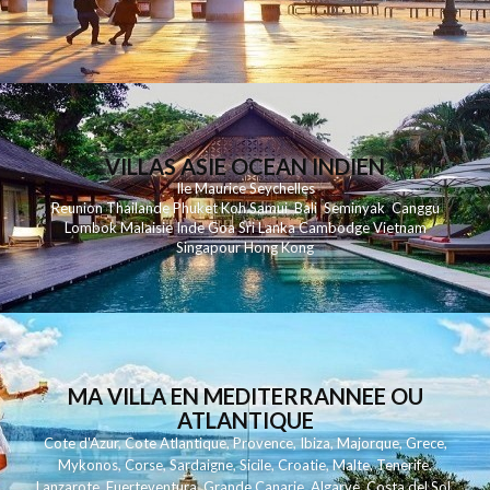
VILLAS ASIE OCEAN INDIEN
Ile Maurice
Seychelles
Reunion
Thailande
Phuk
et
Koh
Samui
Bali
Seminyak
Canggu
Lombok
Malaisie
Inde
Goa
Sri Lanka
Cambodge
Vietnam
Singapour
Hong Kong
MA VILLA EN MEDITERRANNEE OU
ATLANTIQUE
Cote d'Azur
,
Cote Atlantique
,
Provence
,
Ibiza
,
Majorque
,
Grece
,
Mykonos
,
Corse
,
Sardaigne
,
Sicile
,
Croatie
,
Malte
,
Tenerife
,
Lanzarote
,
Fuerteventura
,
Grande Canarie
,
Algarve
,
Costa del Sol
,