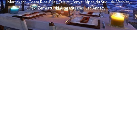
Marrakech
,
Costa Rica
,
Eilat
,
Tulum
,
Kenya
,
Alpes du Sud
,
ski Verbier
,
ski Zermatt
,
ski Alpes Suisses
,
Lac Annecy