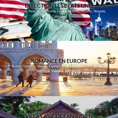
DIRECTION LES ETATS UNIS
,
,
,
,
Californie
New York
Floride
Hawai
Massachusetts
Nevada
,
,
Colorado
,
ROMANCE EN EUROPE
Rome
,
Florence
,
Venise
,
Cannes
,
Nice
,
Saint Tropez
,
Provence
,
Belgique
,
Valence
,
Barcelone
,
VILLAS ASIE OCEAN INDIEN