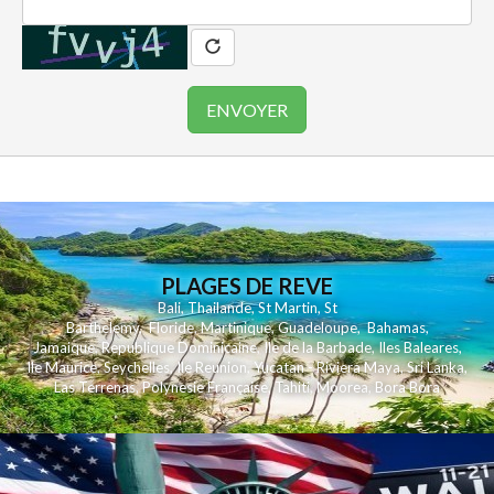
PLAGES DE REVE
Bali
,
Thailande
,
St Martin
,
St
Barthelemy
,
Floride
,
Martinique
,
Guadeloupe
,
Bahamas
,
Jamaique
,
Republique Dominicaine
,
Ile de la Barbade
,
Iles Baleares
,
Ile Maurice
,
Seychelles
,
Ile Reunion
,
Yucatan - Riviera Maya
,
Sri Lanka
,
Las Terrenas
,
Polynesie Française
,
Tahiti
,
Moorea
,
Bora Bora