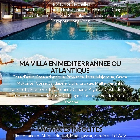
Ile Maurice
Seychelles
Reunion
Thailande
Phuk
et
Koh
Samui
Bali
Seminyak
Canggu
Lombok
Malaisie
Inde
Goa
Sri Lanka
Cambodge
Vietnam
Singapour
Hong Kong
MA VILLA EN MEDITERRANNEE OU
ATLANTIQUE
Cote d'Azur
,
Cote Atlantique
,
Provence
,
Ibiza
,
Majorque
,
Grece
,
Mykonos
,
Corse
,
Sardaigne
,
Sicile
,
Croatie
,
Malte
,
Tenerife
,
Lanzarote
,
Fuerteventura
,
Grande Canarie
,
Algarve
,
Costa del Sol
,
Costa Blanca
,
Andalousie
,
Catalogne
,
Toscane
,
Vendee
,
Cote
Lisbonne
VACANCES INSOLITES
Rio de Janeiro
,
Afrique du Sud
,
Madagascar
,
Zanzibar
,
Tel Aviv
,