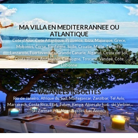
MA VILLA EN MEDITERRANNEE OU
ATLANTIQUE
Cote d'Azur
,
Cote Atlantique
,
Provence
,
Ibiza
,
Majorque
,
Grece
,
Mykonos
,
Corse
,
Sardaigne
,
Sicile
,
Croatie
,
Malte
,
Tenerife
,
Lanzarote
,
Fuerteventura
,
Grande Canarie
,
Algarve
,
Costa del Sol
,
Costa Blanca
,
Andalousie
,
Catalogne
,
Toscane
,
Vendee
,
Cote
Lisbonne
VACANCES INSOLITES
Rio de Janeiro
,
Afrique du Sud
,
Madagascar
,
Zanzibar
,
Tel Aviv
,
Marrakech
,
Costa Rica
,
Eilat
,
Tulum
,
Kenya
,
Alpes du Sud
,
ski Verbier
,
ski Zermatt
,
ski Alpes Suisses
,
Lac Annecy