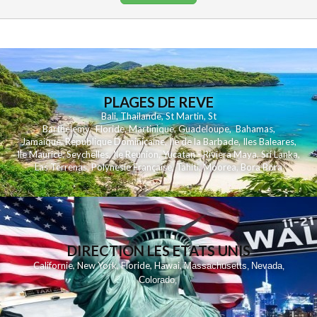
PLAGES DE REVE
Bali
,
Thailande
,
St Martin
,
St
Barthelemy
,
Floride
,
Martinique
,
Guadeloupe
,
Bahamas
,
Jamaique
,
Republique Dominicaine
,
Ile de la Barbade
,
Iles Baleares
,
Ile Maurice
,
Seychelles
,
Ile Reunion
,
Yucatan - Riviera Maya
,
Sri Lanka
,
Las Terrenas
,
Polynesie Française
,
Tahiti
,
Moorea
,
Bora Bora
DIRECTION LES ETATS UNIS
,
,
,
,
Californie
New York
Floride
Hawai
Massachusetts
Nevada
,
,
Colorado
,