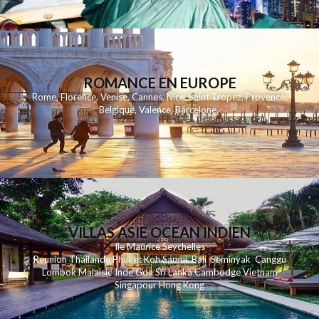
ROMANCE EN EUROPE
Rome
,
Florence
,
Venise
,
Cannes
,
Nice
,
Saint Tropez
,
Provence
,
Belgique
,
Valence
,
Barcelone
,
VILLAS ASIE OCEAN INDIEN
Ile Maurice
Seychelles
Reunion
Thailande
Phuk
et
Koh
Samui
Bali
Seminyak
Canggu
Lombok
Malaisie
Inde
Goa
Sri Lanka
Cambodge
Vietnam
Singapour
Hong Kong