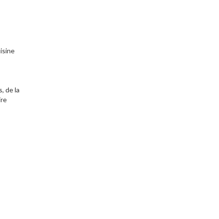
isine
, de la
ire