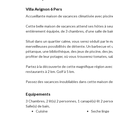
Villa Avignon 6 Pers
Accueillante maison de vacances climatisée avec piscine p
Cette belle maison de vacances attend ses hôtes à seul
entièrement équipée, de 3 chambres, d'une salle de bain
Situé dans un quartier calme, vous serez séduit par le ma
merveilleuses possibilités de détente. Un barbecue et un
pétanque, une bibliothèque, des jeux de piscine, des jeu
profiter de leur potager, où vous trouverez tomates, sa
Partez à la découverte de cette magnifique région avec
restaurants à 2 km. Golf à 5 km.
Passez des vacances inoubliables dans cette maison de
Equipements
3 Chambres, 2 lit(s) 2 personnes, 1 canapé(s)-lit 2 pers
Salle(s) de bain,
Cuisine
Seche linge