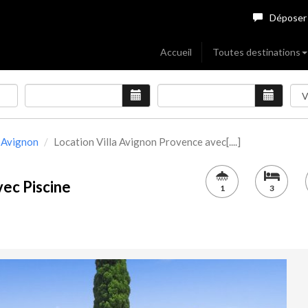
Déposer
Accueil
Toutes destinations
Avignon
Location Villa Avignon Provence avec[....]
vec Piscine
1
3