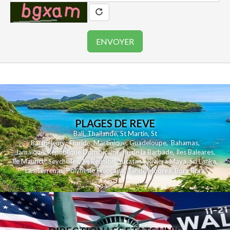
PLAGES DE REVE
Bali
,
Thailande
,
St Martin
,
St
Barthelemy
,
Floride
,
Martinique
,
Guadeloupe
,
Bahamas
,
Jamaique
,
Republique Dominicaine
,
Ile de la Barbade
,
Iles Baleares
,
Ile Maurice
,
Seychelles
,
Ile Reunion
,
Yucatan - Riviera Maya
,
Sri Lanka
,
Las Terrenas
,
Polynesie Française
,
Tahiti
,
Moorea
,
Bora Bora