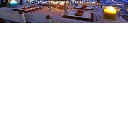
ski Zermatt
,
ski Alpes Suisses
,
Lac Annecy