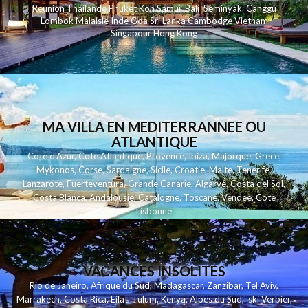
Reunion
Thailande
Phuk
et
Koh
Samui
Bali
Seminyak
Canggu
Lombok
Malaisie
Inde
Goa
Sri Lanka
Cambodge
Vietnam
Singapour
Hong Kong
MA VILLA EN MEDITERRANNEE OU
ATLANTIQUE
Cote d'Azur
,
Cote Atlantique
,
Provence
,
Ibiza
,
Majorque
,
Grece
,
Mykonos
,
Corse
,
Sardaigne
,
Sicile
,
Croatie
,
Malte
,
Tenerife
,
Lanzarote
,
Fuerteventura
,
Grande Canarie
,
Algarve
,
Costa del Sol
,
Costa Blanca
,
Andalousie
,
Catalogne
,
Toscane
,
Vendee
,
Cote
Lisbonne
VACANCES INSOLITES
Rio de Janeiro
,
Afrique du Sud
,
Madagascar
,
Zanzibar
,
Tel Aviv
,
Marrakech
,
Costa Rica
,
Eilat
,
Tulum
,
Kenya
,
Alpes du Sud
,
ski Verbier
,