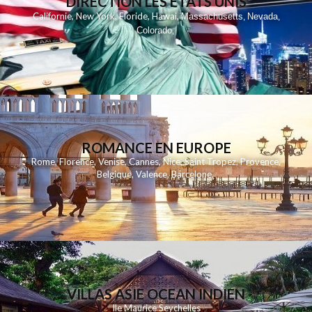
DIRECTION LES ETATS UNIS
,
,
,
,
Californie
New York
Floride
Hawai
Massachusetts
Nevada
,
,
Colorado
,
ROMANCE EN EUROPE
Rome
,
Florence
,
Venise
,
Cannes
,
Nice
,
Saint Tropez
,
Provence
,
Belgique
,
Valence
,
Barcelone
,
VILLAS ASIE OCEAN INDIEN
Ile Maurice
Seychelles