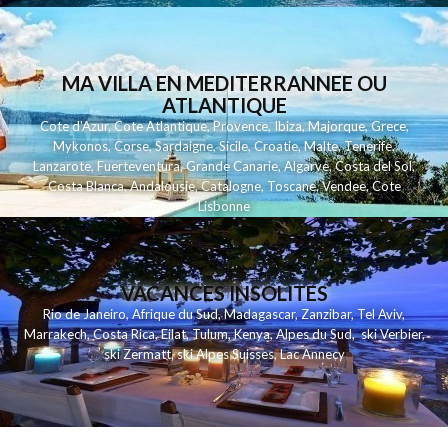
MA VILLA EN MEDITERRANNEE OU
ATLANTIQUE
Cote d'Azur
,
Cote Atlantique
,
Provence
,
Ibiza
,
Majorque
,
Grece
,
Mykonos
,
Corse
,
Sardaigne
,
Sicile
,
Croatie
,
Malte
,
Tenerife
,
Lanzarote
,
Fuerteventura
,
Grande Canarie
,
Algarve
,
Costa del Sol
,
Costa Blanca
,
Andalousie
,
Catalogne
,
Toscane
,
Vendee
,
Cote
Lisbonne
VACANCES INSOLITES
Rio de Janeiro
,
Afrique du Sud
,
Madagascar
,
Zanzibar
,
Tel Aviv
,
Marrakech
,
Costa Rica
,
Eilat
,
Tulum
,
Kenya
,
Alpes du Sud
,
ski Verbier
,
ski Zermatt
,
ski Alpes Suisses
,
Lac Annecy