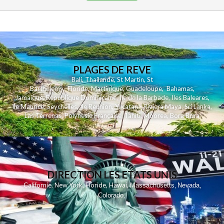
PLAGES DE REVE
Bali
,
Thailande
,
St Martin
,
St
Barthelemy
,
Floride
,
Martinique
,
Guadeloupe
,
Bahamas
,
Jamaique
,
Republique Dominicaine
,
Ile de la Barbade
,
Iles Baleares
,
Ile Maurice
,
Seychelles
,
Ile Reunion
,
Yucatan - Riviera Maya
,
Sri Lanka
,
Las Terrenas
,
Polynesie Française
,
Tahiti
,
Moorea
,
Bora Bora
DIRECTION LES ETATS UNIS
,
,
,
,
Californie
New York
Floride
Hawai
Massachusetts
Nevada
,
,
Colorado
,