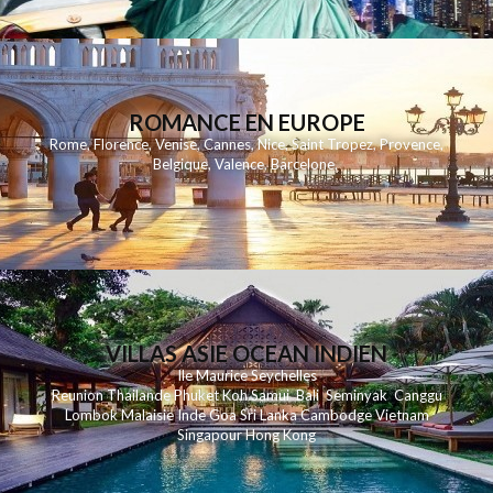
ROMANCE EN EUROPE
Rome
,
Florence
,
Venise
,
Cannes
,
Nice
,
Saint Tropez
,
Provence
,
Belgique
,
Valence
,
Barcelone
,
VILLAS ASIE OCEAN INDIEN
Ile Maurice
Seychelles
Reunion
Thailande
Phuk
et
Koh
Samui
Bali
Seminyak
Canggu
Lombok
Malaisie
Inde
Goa
Sri Lanka
Cambodge
Vietnam
Singapour
Hong Kong