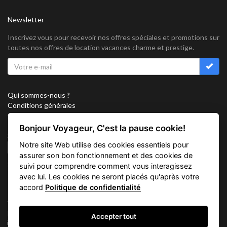
Newsletter
Inscrivez vous pour recevoir nos offres spéciales et promotions sur
toutes nos offres de location vacances charme et prestige.
Qui sommes-nous ?
Conditions générales
Confidentialité
Partenariat
Bonjour Voyageur, C'est la pause cookie!
Sitemap
Notre site Web utilise des cookies essentiels pour
Cookies
assurer son bon fonctionnement et des cookies de
Suivez nous sur
suivi pour comprendre comment vous interagissez
avec lui. Les cookies ne seront placés qu'après votre
accord
Politique de confidentialité
Vacation Key Corp. 2905 Point East Drive #L-215. Aventura.
FLORIDA 33160.
Accepter tout
info@vacationkey.com