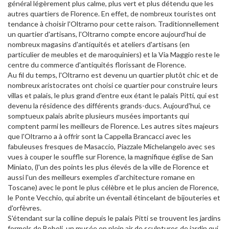
général légèrement plus calme, plus vert et plus détendu que les
autres quartiers de Florence. En effet, de nombreux touristes ont
tendance à choisir l'Oltrarno pour cette raison. Traditionnellement
un quartier d'artisans, l'Oltrarno compte encore aujourd'hui de
nombreux magasins d'antiquités et ateliers d'artisans (en
particulier de meubles et de maroquiniers) et la Via Maggio reste le
centre du commerce d'antiquités florissant de Florence.
Au fil du temps, l'Oltrarno est devenu un quartier plutôt chic et de
nombreux aristocrates ont choisi ce quartier pour construire leurs
villas et palais, le plus grand d'entre eux étant le palais Pitti, qui est
devenu la résidence des différents grands-ducs. Aujourd'hui, ce
somptueux palais abrite plusieurs musées importants qui
comptent parmi les meilleurs de Florence. Les autres sites majeurs
que l'Oltrarno a à offrir sont la Cappella Brancacci avec les
fabuleuses fresques de Masaccio, Piazzale Michelangelo avec ses
vues à couper le souffle sur Florence, la magnifique église de San
Miniato, (l'un des points les plus élevés de la ville de Florence et
aussi l'un des meilleurs exemples d'architecture romane en
Toscane) avec le pont le plus célèbre et le plus ancien de Florence,
le Ponte Vecchio, qui abrite un éventail étincelant de bijouteries et
d'orfèvres.
S'étendant sur la colline depuis le palais Pitti se trouvent les jardins
formels de Boboli, un musée en plein air de sculptures de jardin qui