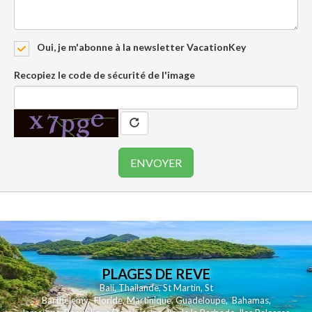
Oui, je m'abonne à la newsletter VacationKey
Recopiez le code de sécurité de l'image
PLAGES DE REVE
Bali
,
Thailande
,
St Martin
,
St
Barthelemy
,
Floride
,
Martinique
,
Guadeloupe
,
Bahamas
,