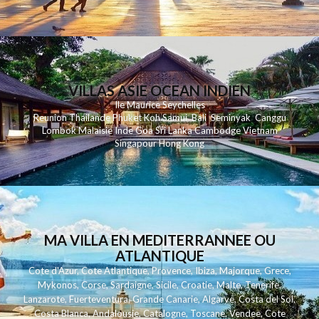
VILLAS ASIE OCEAN INDIEN
Ile Maurice
Seychelles
Reunion
Thailande
Phuk
et
Koh
Samui
Bali
Seminyak
Canggu
Lombok
Malaisie
Inde
Goa
Sri Lanka
Cambodge
Vietnam
Singapour
Hong Kong
MA VILLA EN MEDITERRANNEE OU
ATLANTIQUE
Cote d'Azur
,
Cote Atlantique
,
Provence
,
Ibiza
,
Majorque
,
Grece
,
Mykonos
,
Corse
,
Sardaigne
,
Sicile
,
Croatie
,
Malte
,
Tenerife
,
Lanzarote
,
Fuerteventura
,
Grande Canarie
,
Algarve
,
Costa del Sol
,
Costa Blanca
,
Andalousie
,
Catalogne
,
Toscane
,
Vendee
,
Cote