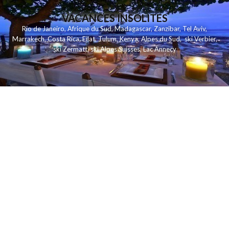
VACANCES INSOLITES
Rio de Janeiro
,
Afrique du Sud
,
Madagascar
,
Zanzibar
,
Tel Aviv
,
Marrakech
,
Costa Rica
,
Eilat
,
Tulum
,
Kenya
,
Alpes du Sud
,
ski Verbier
,
ski Zermatt
,
ski Alpes Suisses
,
Lac Annecy