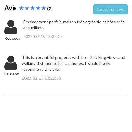
Avis
(2)
Laisser un avis
Emplacement parfait, maison très agréable et hôte très
accueillant.
2023-02-15 13:22:07
Rebecca
This is a beautiful property with breath taking views and
walking distance to les calanques. I would highly
recommend this villa.
Laurent
2023-02-15 13:22:50