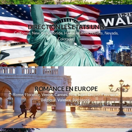
DIRECTION LES ETATS UNIS
,
,
,
,
Californie
New York
Floride
Hawai
Massachusetts
Nevada
,
,
Colorado
,
ROMANCE EN EUROPE
Rome
,
Florence
,
Venise
,
Cannes
,
Nice
,
Saint Tropez
,
Provence
,
Belgique
,
Valence
,
Barcelone
,