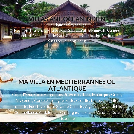
VILLAS ASIE OCEAN INDIEN
Ile Maurice
Seychelles
Reunion
Thailande
Phuk
et
Koh
Samui
Bali
Seminyak
Canggu
Lombok
Malaisie
Inde
Goa
Sri Lanka
Cambodge
Vietnam
Singapour
Hong Kong
MA VILLA EN MEDITERRANNEE OU
ATLANTIQUE
Cote d'Azur
,
Cote Atlantique
,
Provence
,
Ibiza
,
Majorque
,
Grece
,
Mykonos
,
Corse
,
Sardaigne
,
Sicile
,
Croatie
,
Malte
,
Tenerife
,
Lanzarote
,
Fuerteventura
,
Grande Canarie
,
Algarve
,
Costa del Sol
,
Costa Blanca
,
Andalousie
,
Catalogne
,
Toscane
,
Vendee
,
Cote
Lisbonne