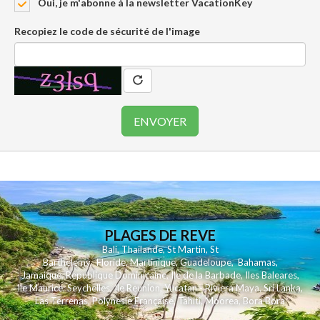
Oui, je m'abonne à la newsletter VacationKey
Recopiez le code de sécurité de l'image
PLAGES DE REVE
Bali
,
Thailande
,
St Martin
,
St
Barthelemy
,
Floride
,
Martinique
,
Guadeloupe
,
Bahamas
,
Jamaique
,
Republique Dominicaine
,
Ile de la Barbade
,
Iles Baleares
,
Ile Maurice
,
Seychelles
,
Ile Reunion
,
Yucatan - Riviera Maya
,
Sri Lanka
,
Las Terrenas
,
Polynesie Française
,
Tahiti
,
Moorea
,
Bora Bora