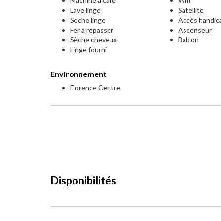
Machine à café
Wifi
Lave linge
Satellite
Seche linge
Accès handic
Fer à repasser
Ascenseur
Sèche cheveux
Balcon
Linge fourni
Environnement
Florence Centre
Disponibilités