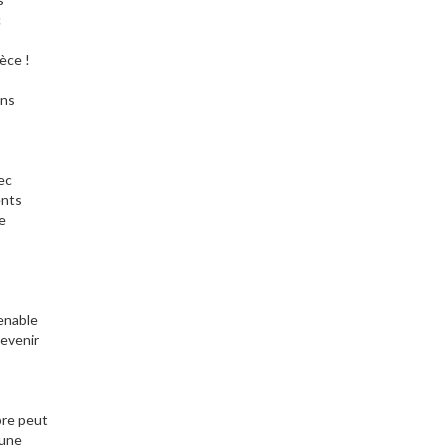
c
èce !
ans
ec
ents
e
enable
devenir
bre peut
 une