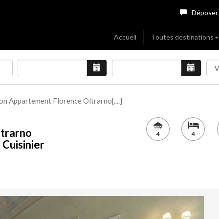
Déposer
Accueil
Toutes destinations
on Appartement Florence Oltrarno[....]
ltrarno
4
4
 Cuisinier