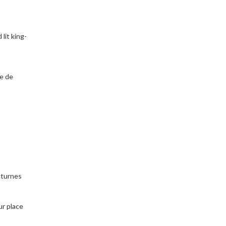
lit king-
le de
cturnes
r place