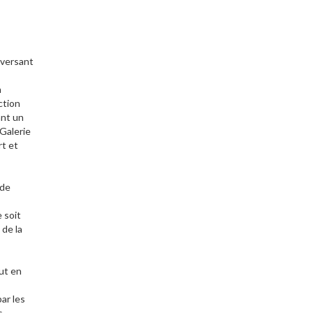
aversant
n
ction
ant un
 Galerie
rt et
 de
e soit
 de la
ut en
ar les
s