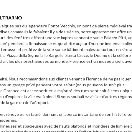
 OLTRARNO
à quelques pas du légendaire Ponte Vecchio, un pont de pierre médiéval tr
ses comme ils le faisaient il y a des siècles, notre appartement offre un
rs des fenêtres offrent une vue impressionnante sur le Palazzo Pitti, u
son" pendant la Renaissance et qui abrite aujourd'hui une immense colle
la terrasse et profitez de la vue sur ce bâtiment majestueux tout en sirot
 la Piazza della Signoria, le Bargello, Santa Croce, le Duomo et la célèbre
'art les plus prestigieuses au monde. Florence est un musée à ciel ouve
limité. Nous recommandons aux clients venant à Florence de ne pas louer
 dans un garage privé pendant votre séjour (nous pouvons fournir plus
 de Florence est assez petit et la majorité des rues sont soit à sens uniqu
d'explorer la ville est à pied ! Si vous souhaitez visiter d'autres régions
de la gare ou de l'aéroport.
 rénové et restauré, donnant un aperçu instantané de son histoire to
modernes.
mineuses et spacieuses avec de hauts plafonds et inondées de lumière p
yables plafonds peints sont magnifiques et l'effort fait pour préserver le