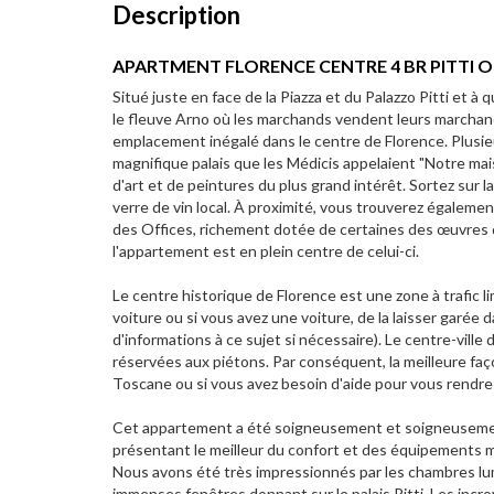
Description
APARTMENT FLORENCE CENTRE 4 BR PITTI
Situé juste en face de la Piazza et du Palazzo Pitti et 
le fleuve Arno où les marchands vendent leurs marchandi
emplacement inégalé dans le centre de Florence. Plusieu
magnifique palais que les Médicis appelaient "Notre mai
d'art et de peintures du plus grand intérêt. Sortez sur 
verre de vin local. À proximité, vous trouverez également
des Offices, richement dotée de certaines des œuvres d
l'appartement est en plein centre de celui-ci.
Le centre historique de Florence est une zone à trafic 
voiture ou si vous avez une voiture, de la laisser garée
d'informations à ce sujet si nécessaire). Le centre-ville
réservées aux piétons. Par conséquent, la meilleure façon 
Toscane ou si vous avez besoin d'aide pour vous rendre 
Cet appartement a été soigneusement et soigneusement
présentant le meilleur du confort et des équipements 
Nous avons été très impressionnés par les chambres lu
immenses fenêtres donnant sur le palais Pitti. Les incro