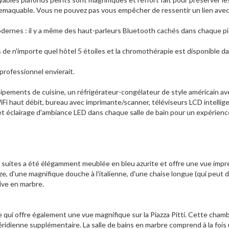
 remaquable. Vous ne pouvez pas vous empêcher de ressentir un lien ave
dernes : il y a même des haut-parleurs Bluetooth cachés dans chaque pi
 de n'importe quel hôtel 5 étoiles et la chromothérapie est disponible d
professionnel envierait.
pements de cuisine, un réfrigérateur-congélateur de style américain av
Fi haut débit, bureau avec imprimante/scanner, téléviseurs LCD intellig
t éclairage d'ambiance LED dans chaque salle de bain pour un expérienc
 suites a été élégamment meublée en bleu azurite et offre une vue impr
size, d'une magnifique douche à l'italienne, d'une chaise longue (qui peut 
tive en marbre.
 qui offre également une vue magnifique sur la Piazza Pitti. Cette cham
ridienne supplémentaire. La salle de bains en marbre comprend à la fois