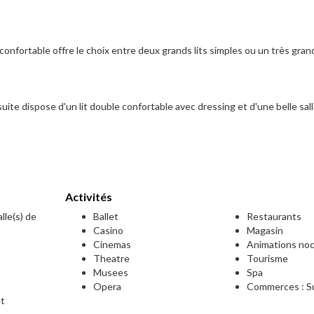
nfortable offre le choix entre deux grands lits simples ou un très grand 
suite dispose d'un lit double confortable avec dressing et d'une belle sal
Activités
lle(s) de
Ballet
Restaurants
Casino
Magasin
Cinemas
Animations no
Theatre
Tourisme
Musees
Spa
Opera
Commerces : Su
et