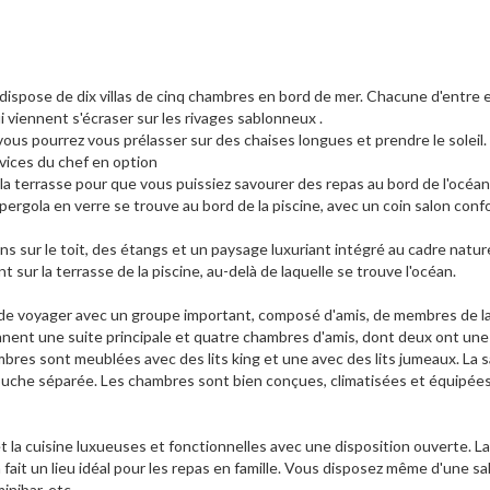
dispose de dix villas de cinq chambres en bord de mer. Chacune d'entre e
i viennent s'écraser sur les rivages sablonneux .
us pourrez vous prélasser sur des chaises longues et prendre le soleil.
vices du chef en option
 la terrasse pour que vous puissiez savourer des repas au bord de l'océan
ergola en verre se trouve au bord de la piscine, avec un coin salon confo
ns sur le toit, des étangs et un paysage luxuriant intégré au cadre natur
 sur la terrasse de la piscine, au-delà de laquelle se trouve l'océan.
e voyager avec un groupe important, composé d'amis, de membres de la 
ent une suite principale et quatre chambres d'amis, dont deux ont une 
bres sont meublées avec des lits king et une avec des lits jumeaux. La s
douche séparée. Les chambres sont bien conçues, climatisées et équipée
et la cuisine luxueuses et fonctionnelles avec une disposition ouverte. La
 fait un lieu idéal pour les repas en famille. Vous disposez même d'une sal
inibar, etc.