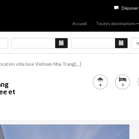
Déposer
Accueil
Toutes destinations
ocation villa luxe Vietnam Nha Trang[....]
ang
4
5
ee et