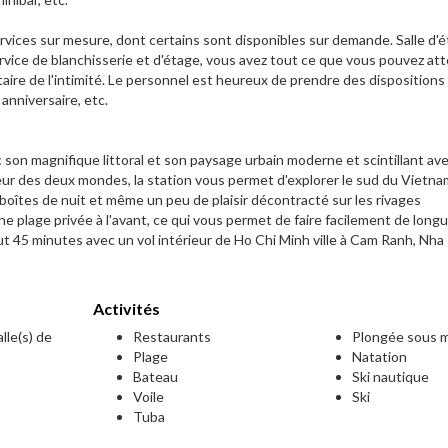
rvices sur mesure, dont certains sont disponibles sur demande. Salle d'é
vice de blanchisserie et d'étage, vous avez tout ce que vous pouvez at
taire de l'intimité. Le personnel est heureux de prendre des dispositions
nniversaire, etc.
 son magnifique littoral et son paysage urbain moderne et scintillant av
leur des deux mondes, la station vous permet d'explorer le sud du Vietn
oîtes de nuit et même un peu de plaisir décontracté sur les rivages
e plage privée à l'avant, ce qui vous permet de faire facilement de long
faut 45 minutes avec un vol intérieur de Ho Chi Minh ville à Cam Ranh, Nha
Activités
lle(s) de
Restaurants
Plongée sous m
Plage
Natation
Bateau
Ski nautique
Voile
Ski
Tuba