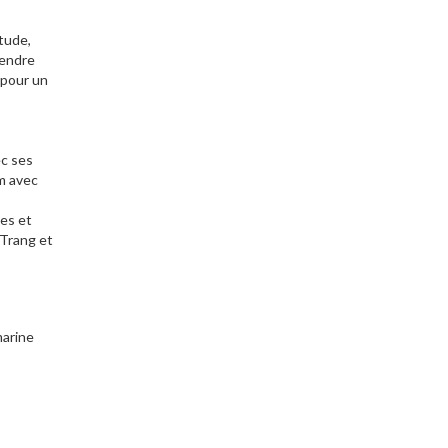
tude,
tendre
 pour un
ec ses
am avec
ues et
 Trang et
arine