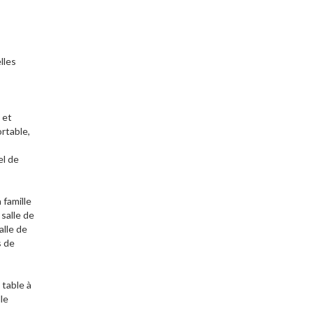
lles
 et
rtable,
el de
famille
salle de
alle de
s de
 table à
le