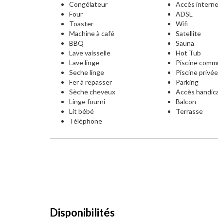
Congélateur
Accès intern
Four
ADSL
Toaster
Wifi
Machine à café
Satellite
BBQ
Sauna
Lave vaisselle
Hot Tub
Lave linge
Piscine com
Seche linge
Piscine privé
Fer à repasser
Parking
Sèche cheveux
Accès handic
Linge fourni
Balcon
Lit bébé
Terrasse
Téléphone
Disponibilités