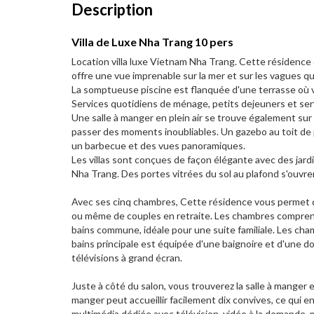
Description
Villa de Luxe Nha Trang 10 pers
Location villa luxe Vietnam Nha Trang. Cette résidence 
offre une vue imprenable sur la mer et sur les vagues qu
La somptueuse piscine est flanquée d'une terrasse où vo
Services quotidiens de ménage, petits dejeuners et ser
Une salle à manger en plein air se trouve également sur
passer des moments inoubliables. Un gazebo au toit de p
un barbecue et des vues panoramiques.
Les villas sont conçues de façon élégante avec des jardi
Nha Trang. Des portes vitrées du sol au plafond s'ouvrent
Avec ses cinq chambres, Cette résidence vous permet d
ou même de couples en retraite. Les chambres comprenn
bains commune, idéale pour une suite familiale. Les cham
bains principale est équipée d'une baignoire et d'une 
télévisions à grand écran.
Juste à côté du salon, vous trouverez la salle à manger 
manger peut accueillir facilement dix convives, ce qui en
multimédia dédiée avec télévision, vidéo à la demande, m