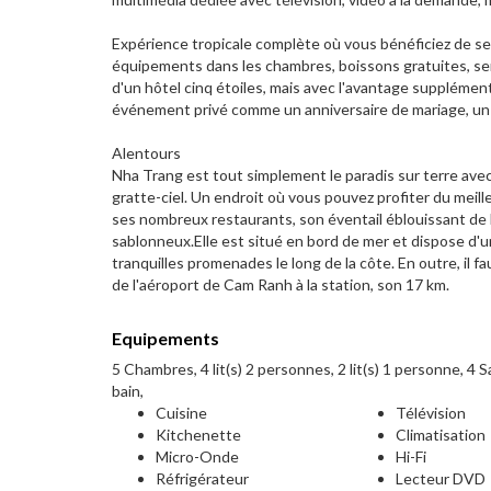
Expérience tropicale complète où vous bénéficiez de se
équipements dans les chambres, boissons gratuites, ser
d'un hôtel cinq étoiles, mais avec l'avantage supplémen
événement privé comme un anniversaire de mariage, un a
Alentours
Nha Trang est tout simplement le paradis sur terre avec
gratte-ciel. Un endroit où vous pouvez profiter du meil
ses nombreux restaurants, son éventail éblouissant de b
sablonneux.Elle est situé en bord de mer et dispose d'un
tranquilles promenades le long de la côte. En outre, il 
de l'aéroport de Cam Ranh à la station, son 17 km.
Equipements
5 Chambres, 4 lit(s) 2 personnes, 2 lit(s) 1 personne, 4 Sa
bain,
Cuisine
Télévision
Kitchenette
Climatisation
Micro-Onde
Hi-Fi
Réfrigérateur
Lecteur DVD