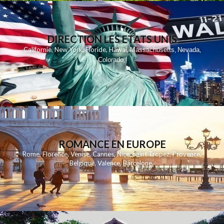
DIRECTION LES ETATS UNIS
,
,
,
,
Californie
New York
Floride
Hawai
Massachusetts
Nevada
,
,
Colorado
,
ROMANCE EN EUROPE
Rome
,
Florence
,
Venise
,
Cannes
,
Nice
,
Saint Tropez
,
Provence
,
Belgique
,
Valence
,
Barcelone
,