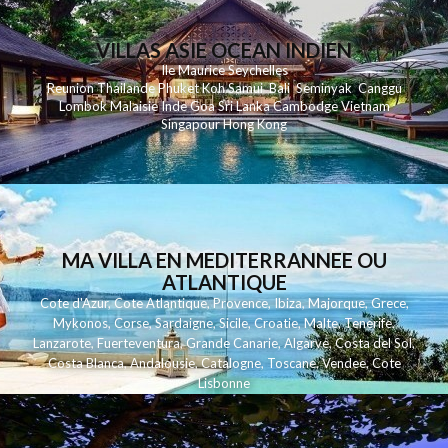
VILLAS ASIE OCEAN INDIEN
Ile Maurice
Seychelles
Reunion
Thailande
Phuk
et
Koh
Samui
Bali
Seminyak
Canggu
Lombok
Malaisie
Inde
Goa
Sri Lanka
Cambodge
Vietnam
Singapour
Hong Kong
MA VILLA EN MEDITERRANNEE OU
ATLANTIQUE
Cote d'Azur
,
Cote Atlantique
,
Provence
,
Ibiza
,
Majorque
,
Grece
,
Mykonos
,
Corse
,
Sardaigne
,
Sicile
,
Croatie
,
Malte
,
Tenerife
,
Lanzarote
,
Fuerteventura
,
Grande Canarie
,
Algarve
,
Costa del Sol
,
Costa Blanca
,
Andalousie
,
Catalogne
,
Toscane
,
Vendee
,
Cote
Lisbonne