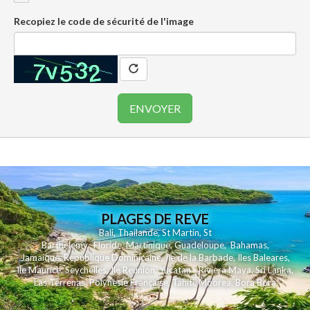
Recopiez le code de sécurité de l'image
PLAGES DE REVE
Bali
,
Thailande
,
St Martin
,
St
Barthelemy
,
Floride
,
Martinique
,
Guadeloupe
,
Bahamas
,
Jamaique
,
Republique Dominicaine
,
Ile de la Barbade
,
Iles Baleares
,
Ile Maurice
,
Seychelles
,
Ile Reunion
,
Yucatan - Riviera Maya
,
Sri Lanka
,
Las Terrenas
,
Polynesie Française
,
Tahiti
,
Moorea
,
Bora Bora