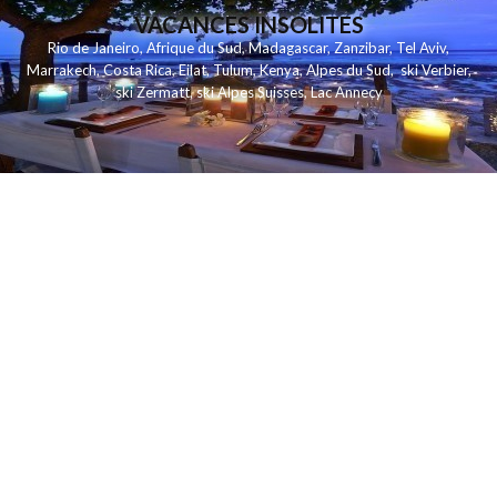
VACANCES INSOLITES
Rio de Janeiro
,
Afrique du Sud
,
Madagascar
,
Zanzibar
,
Tel Aviv
,
Marrakech
,
Costa Rica
,
Eilat
,
Tulum
,
Kenya
,
Alpes du Sud
,
ski Verbier
,
ski Zermatt
,
ski Alpes Suisses
,
Lac Annecy