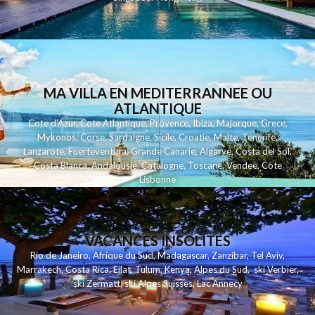
MA VILLA EN MEDITERRANNEE OU
ATLANTIQUE
Cote d'Azur
,
Cote Atlantique
,
Provence
,
Ibiza
,
Majorque
,
Grece
,
Mykonos
,
Corse
,
Sardaigne
,
Sicile
,
Croatie
,
Malte
,
Tenerife
,
Lanzarote
,
Fuerteventura
,
Grande Canarie
,
Algarve
,
Costa del Sol
,
Costa Blanca
,
Andalousie
,
Catalogne
,
Toscane
,
Vendee
,
Cote
Lisbonne
VACANCES INSOLITES
Rio de Janeiro
,
Afrique du Sud
,
Madagascar
,
Zanzibar
,
Tel Aviv
,
Marrakech
,
Costa Rica
,
Eilat
,
Tulum
,
Kenya
,
Alpes du Sud
,
ski Verbier
,
ski Zermatt
,
ski Alpes Suisses
,
Lac Annecy