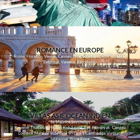
ROMANCE EN EUROPE
Rome
,
Florence
,
Venise
,
Cannes
,
Nice
,
Saint Tropez
,
Provence
,
Belgique
,
Valence
,
Barcelone
,
VILLAS ASIE OCEAN INDIEN
Ile Maurice
Seychelles
Reunion
Thailande
Phuk
et
Koh
Samui
Bali
Seminyak
Canggu
Lombok
Malaisie
Inde
Goa
Sri Lanka
Cambodge
Vietnam
Singapour
Hong Kong