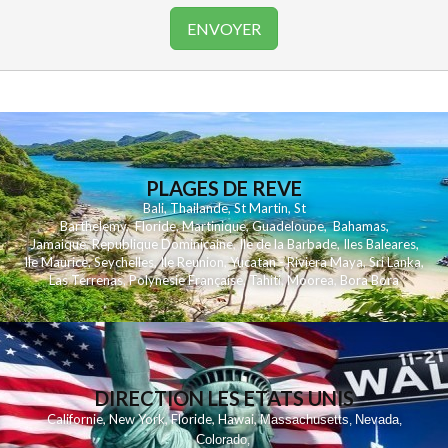
PLAGES DE REVE
Bali
,
Thailande
,
St Martin
,
St
Barthelemy
,
Floride
,
Martinique
,
Guadeloupe
,
Bahamas
,
Jamaique
,
Republique Dominicaine
,
Ile de la Barbade
,
Iles Baleares
,
Ile Maurice
,
Seychelles
,
Ile Reunion
,
Yucatan - Riviera Maya
,
Sri Lanka
,
Las Terrenas
,
Polynesie Française
,
Tahiti
,
Moorea
,
Bora Bora
DIRECTION LES ETATS UNIS
,
,
,
,
Californie
New York
Floride
Hawai
Massachusetts
Nevada
,
,
Colorado
,