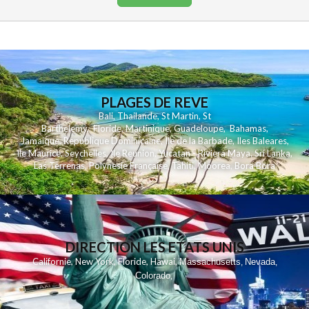
PLAGES DE REVE
Bali
,
Thailande
,
St Martin
,
St
Barthelemy
,
Floride
,
Martinique
,
Guadeloupe
,
Bahamas
,
Jamaique
,
Republique Dominicaine
,
Ile de la Barbade
,
Iles Baleares
,
Ile Maurice
,
Seychelles
,
Ile Reunion
,
Yucatan - Riviera Maya
,
Sri Lanka
,
Las Terrenas
,
Polynesie Française
,
Tahiti
,
Moorea
,
Bora Bora
DIRECTION LES ETATS UNIS
,
,
,
,
Californie
New York
Floride
Hawai
Massachusetts
Nevada
,
,
Colorado
,