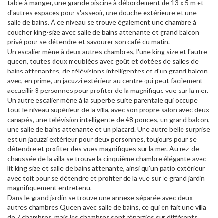
table à manger, une grande piscine à débordement de 13 x 5 m et
d'autres espaces pour s'asseoir, une douche extérieure et une
salle de bains. À ce niveau se trouve également une chambre à
coucher king-size avec salle de bains attenante et grand balcon
privé pour se détendre et savourer son café du matin.
Un escalier mène à deux autres chambres, l'une king size et l'autre
queen, toutes deux meublées avec goût et dotées de salles de
bains attenantes, de télévisions intelligentes et d'un grand balcon
avec, en prime, un jacuzzi extérieur au centre qui peut facilement
accueillir 8 personnes pour profiter de la magnifique vue sur la mer.
Un autre escalier mène à la superbe suite parentale qui occupe
tout le niveau supérieur de la villa, avec son propre salon avec deux
canapés, une télévision intelligente de 48 pouces, un grand balcon,
une salle de bains attenante et un placard. Une autre belle surprise
est un jacuzzi extérieur pour deux personnes, toujours pour se
détendre et profiter des vues magnifiques sur la mer. Au rez-de-
chaussée de la villa se trouve la cinquième chambre élégante avec
lit king size et salle de bains attenante, ainsi qu'un patio extérieur
avec toit pour se détendre et profiter de la vue sur le grand jardin
magnifiquement entretenu.
Dans le grand jardin se trouve une annexe séparée avec deux
autres chambres Queen avec salle de bains, ce qui en fait une villa
de 7 chambres, mais les chambres sont réparties sur différents