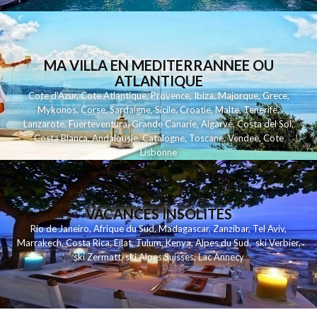
MA VILLA EN MEDITERRANNEE OU
ATLANTIQUE
Cote d'Azur
,
Cote Atlantique
,
Provence
,
Ibiza
,
Majorque
,
Grece
,
Mykonos
,
Corse
,
Sardaigne
,
Sicile
,
Croatie
,
Malte
,
Tenerife
,
Lanzarote
,
Fuerteventura
,
Grande Canarie
,
Algarve
,
Costa del Sol
,
Costa Blanca
,
Andalousie
,
Catalogne
,
Toscane
,
Vendee
,
Cote
Lisbonne
VACANCES INSOLITES
Rio de Janeiro
,
Afrique du Sud
,
Madagascar
,
Zanzibar
,
Tel Aviv
,
Marrakech
,
Costa Rica
,
Eilat
,
Tulum
,
Kenya
,
Alpes du Sud
,
ski Verbier
,
ski Zermatt
,
ski Alpes Suisses
,
Lac Annecy