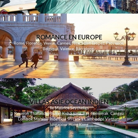
ROMANCE EN EUROPE
Rome
,
Florence
,
Venise
,
Cannes
,
Nice
,
Saint Tropez
,
Provence
,
Belgique
,
Valence
,
Barcelone
,
VILLAS ASIE OCEAN INDIEN
Ile Maurice
Seychelles
Reunion
Thailande
Phuk
et
Koh
Samui
Bali
Seminyak
Canggu
Lombok
Malaisie
Inde
Goa
Sri Lanka
Cambodge
Vietnam
Singapour
Hong Kong