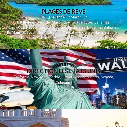
PLAGES DE REVE
Bali
,
Thailande
,
St Martin
,
St
Barthelemy
,
Floride
,
Martinique
,
Guadeloupe
,
Bahamas
,
Jamaique
,
Republique Dominicaine
,
Ile de la Barbade
,
Iles Baleares
,
Ile Maurice
,
Seychelles
,
Ile Reunion
,
Yucatan - Riviera Maya
,
Sri Lanka
,
Las Terrenas
,
Polynesie Française
,
Tahiti
,
Moorea
,
Bora Bora
DIRECTION LES ETATS UNIS
,
,
,
,
Californie
New York
Floride
Hawai
Massachusetts
Nevada
,
,
Colorado
,