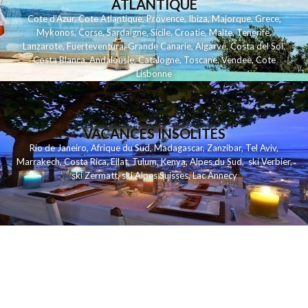
ATLANTIQUE
Cote d'Azur
,
Cote Atlantique
,
Provence
,
Ibiza
,
Majorque
,
Grece
,
Mykonos
,
Corse
,
Sardaigne
,
Sicile
,
Croatie
,
Malte
,
Tenerife
,
Lanzarote
,
Fuerteventura
,
Grande Canarie
,
Algarve
,
Costa del Sol
,
Costa Blanca
,
Andalousie
,
Catalogne
,
Toscane
,
Vendee
,
Cote
Lisbonne
VACANCES INSOLITES
Rio de Janeiro
,
Afrique du Sud
,
Madagascar
,
Zanzibar
,
Tel Aviv
,
Marrakech
,
Costa Rica
,
Eilat
,
Tulum
,
Kenya
,
Alpes du Sud
,
ski Verbier
,
ski Zermatt
,
ski Alpes Suisses
,
Lac Annecy