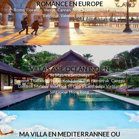
ROMANCE EN EUROPE
Rome
,
Florence
,
Venise
,
Cannes
,
Nice
,
Saint Tropez
,
Provence
,
Belgique
,
Valence
,
Barcelone
,
VILLAS ASIE OCEAN INDIEN
Ile Maurice
Seychelles
Reunion
Thailande
Phuk
et
Koh
Samui
Bali
Seminyak
Canggu
Lombok
Malaisie
Inde
Goa
Sri Lanka
Cambodge
Vietnam
Singapour
Hong Kong
MA VILLA EN MEDITERRANNEE OU