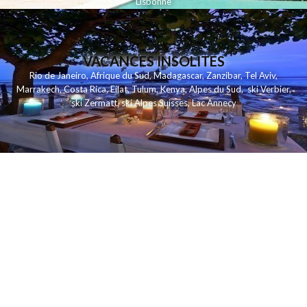
Lisbonne
VACANCES INSOLITES
Rio de Janeiro
,
Afrique du Sud
,
Madagascar
,
Zanzibar
,
Tel Aviv
,
Marrakech
,
Costa Rica
,
Eilat
,
Tulum
,
Kenya
,
Alpes du Sud
,
ski Verbier
,
ski Zermatt
,
ski Alpes Suisses
,
Lac Annecy