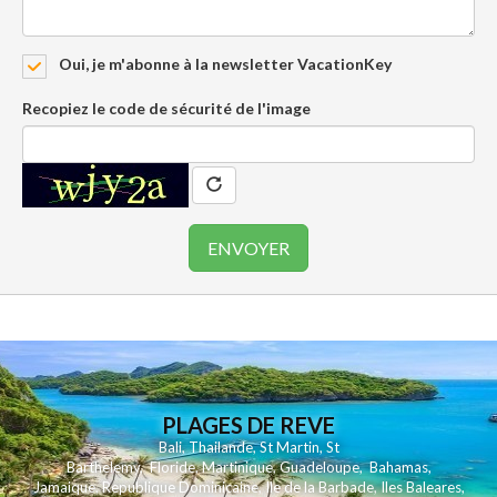
Oui, je m'abonne à la newsletter VacationKey
Recopiez le code de sécurité de l'image
PLAGES DE REVE
Bali
,
Thailande
,
St Martin
,
St
Barthelemy
,
Floride
,
Martinique
,
Guadeloupe
,
Bahamas
,
Jamaique
,
Republique Dominicaine
,
Ile de la Barbade
,
Iles Baleares
,