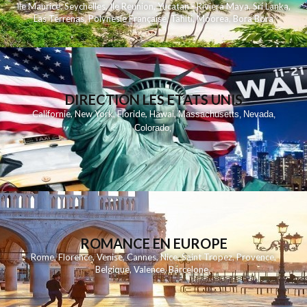
Ile Maurice
,
Seychelles
,
Ile Reunion
,
Yucatan - Riviera Maya
,
Sri Lanka
,
Las Terrenas
,
Polynesie Française
,
Tahiti
,
Moorea
,
Bora Bora
DIRECTION LES ETATS UNIS
,
,
,
,
Californie
New York
Floride
Hawai
Massachusetts
Nevada
,
,
Colorado
,
ROMANCE EN EUROPE
Rome
,
Florence
,
Venise
,
Cannes
,
Nice
,
Saint Tropez
,
Provence
,
Belgique
,
Valence
,
Barcelone
,