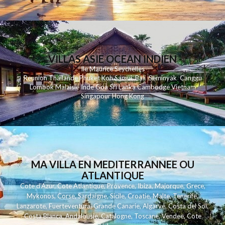
VILLAS ASIE OCEAN INDIEN
Ile Maurice
Seychelles
Reunion
Thailande
Phuk
et
Koh
Samui
Bali
Seminyak
Canggu
Lombok
Malaisie
Inde
Goa
Sri Lanka
Cambodge
Vietnam
Singapour
Hong Kong
MA VILLA EN MEDITERRANNEE OU
ATLANTIQUE
Cote d'Azur
,
Cote Atlantique
,
Provence
,
Ibiza
,
Majorque
,
Grece
,
Mykonos
,
Corse
,
Sardaigne
,
Sicile
,
Croatie
,
Malte
,
Tenerife
,
Lanzarote
,
Fuerteventura
,
Grande Canarie
,
Algarve
,
Costa del Sol
,
Costa Blanca
,
Andalousie
,
Catalogne
,
Toscane
,
Vendee
,
Cote