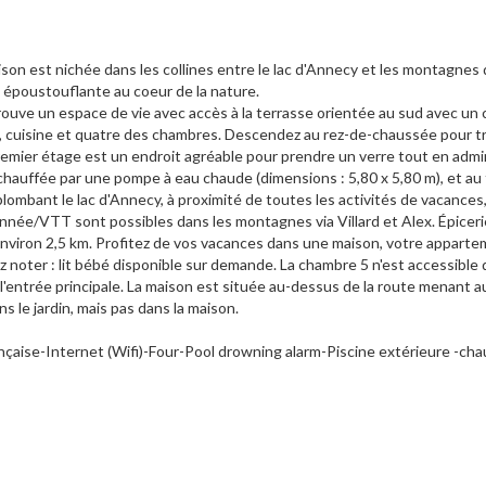
on est nichée dans les collines entre le lac d'Annecy et les montagnes
e époustouflante au coeur de la nature.
rouve un espace de vie avec accès à la terrasse orientée au sud avec un 
s, cuisine et quatre des chambres. Descendez au rez-de-chaussée pour t
premier étage est un endroit agréable pour prendre un verre tout en admi
, chauffée par une pompe à eau chaude (dimensions : 5,80 x 5,80 m), et au 
lombant le lac d'Annecy, à proximité de toutes les activités de vacances,
ndonnée/VTT sont possibles dans les montagnes via Villard et Alex. Épiceri
 environ 2,5 km. Profitez de vos vacances dans une maison, votre apparte
z noter : lit bébé disponible sur demande. La chambre 5 n'est accessible 
r l'entrée principale. La maison est située au-dessus de la route menant au
ans le jardin, mais pas dans la maison.
nçaise-Internet (Wifi)-Four-Pool drowning alarm-Piscine extérieure -cha