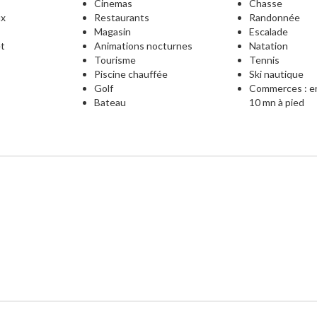
Cinemas
Chasse
ux
Restaurants
Randonnée
Magasin
Escalade
et
Animations nocturnes
Natation
Tourisme
Tennis
e
Piscine chauffée
Ski nautique
Golf
Commerces : e
Bateau
10 mn à pied