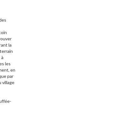
 des
coin
rouver
rant la
terrain
 à
es les
ment, en
que par
 village
uffée-