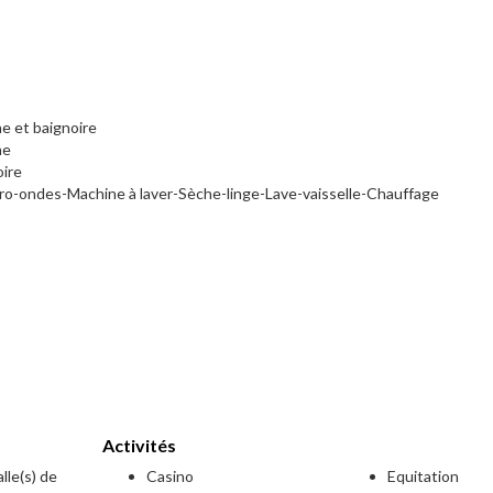
he et baignoire
he
oire
ro-ondes-Machine à laver-Sèche-linge-Lave-vaisselle-Chauffage
Activités
lle(s) de
Casino
Equitation