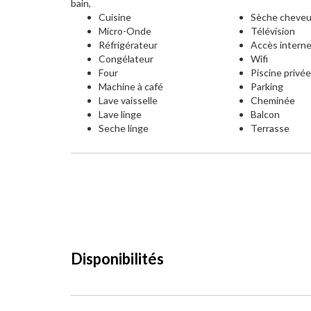
bain,
Cuisine
Sèche cheve
Micro-Onde
Télévision
Réfrigérateur
Accès intern
Congélateur
Wifi
Four
Piscine privé
Machine à café
Parking
Lave vaisselle
Cheminée
Lave linge
Balcon
Seche linge
Terrasse
Disponibilités