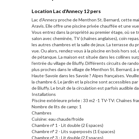
Location Lac d'Annecy 12 pers
Lac d'Annecy proche de Menthon St. Bernard, cette mais
Aravis. Elle offre une piscine privée chauffée et une vu
Vous entrez dans la propriété au premier étage, où se t
salon avec cheminée, TV (chaînes anglaises), coin repa
les autres chambres et la salle de jeux. La terrasse du 
vue. Ou alors, rendez-vous à la piscine en bois hors sol
de pétanque. La maison est située dans les collines surp
l'entrée du village de Bluffy. Différents circuits de ra
plus proches dans le village de Menthon St. Bernard, à
Haute-Savoie dans les Savoie ? Alpes françaises. Veuille
la chambre 6. Le jardin et la piscine sont accessibles pa
de Bluffy. Le bruit de la circulation est parfois audible d
Installations
Piscine extérieure privée : 33 m2 -1 TV-TV: Chaînes fra
Nombre de lits de camp: 1
Chambres
Cuisine: eau chaude/froide
Chambre n° 1 - Lit double (2 Espaces)
Chambre n° 2 - Lits superposés (1 Espaces)
Chambre n° 3 - Lit double (2 Espaces)