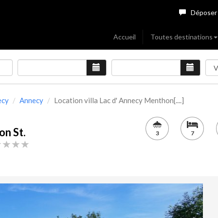
Déposer
Accueil
Toutes destinations
ecy
Annecy
Location villa Lac d' Annecy Menthon[....]
on St.
3
7