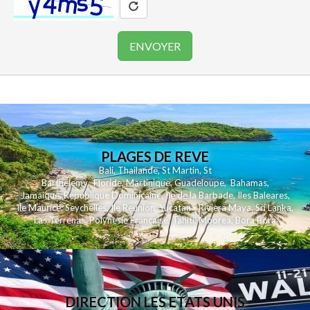
PLAGES DE REVE
Bali
,
Thailande
,
St Martin
,
St
Barthelemy
,
Floride
,
Martinique
,
Guadeloupe
,
Bahamas
,
Jamaique
,
Republique Dominicaine
,
Ile de la Barbade
,
Iles Baleares
,
Ile Maurice
,
Seychelles
,
Ile Reunion
,
Yucatan - Riviera Maya
,
Sri Lanka
,
Las Terrenas
,
Polynesie Française
,
Tahiti
,
Moorea
,
Bora Bora
DIRECTION LES ETATS UNIS