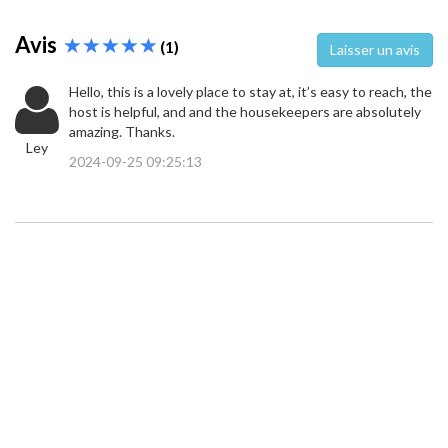
Avis
(1)
Laisser un avis
Hello, this is a lovely place to stay at, it’s easy to reach, the
host is helpful, and and the housekeepers are absolutely
amazing. Thanks.
Ley
2024-09-25 09:25:13