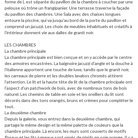
forme de L est séparée du pavillon de la chambre à coucher par une
pelouse où trône un frangipanier. Une terrasse traverse la façade
du pavillon des chambres. Une Sala avec des chaises longues
entoure la piscine, qui va jusqu'au bord de la porte du pavillon et
comprend un jacuzzi. Les choix de meubles inhabituels et créatifs à
l'intérieur donnent vie aux dalles de granit noir.
LES CHAMBRES
La chambre principale
La chambre principale est bien conçue et on y accède par le centre
des armoires encastrées. La baignoire jacuzzi d'angle et la douche à
l'italienne apportent une touche de luxe, tandis que le granit noir,
les carreaux de pierre et les doubles lavabos chromés attirent
l'attention. Le lit et la haute tête de lit de la chambre principale ont
l'aspect d'un patchwork de bois, avec de nombreux tons de bois
naturel. Les chemins de table en soie et les oreillers du lit sont
décorés dans des tons orangés, bruns et crèmes pour compléter le
tout.
La deuxième chambre
Depuis la galerie, vous entrez dans la deuxième chambre, qui
partage le même design et la même palette de couleurs que la
chambre principale. Là encore, les murs sont couverts de motifs
floraux et les lits jumeaux sont ornés de plaids en soie orange. Il y a