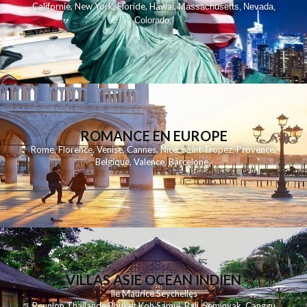
,
,
,
,
Californie
New York
Floride
Hawai
Massachusetts
Nevada
,
,
Colorado
,
ROMANCE EN EUROPE
Rome
,
Florence
,
Venise
,
Cannes
,
Nice
,
Saint Tropez
,
Provence
,
Belgique
,
Valence
,
Barcelone
,
VILLAS ASIE OCEAN INDIEN
Ile Maurice
Seychelles
Reunion
Thailande
Phuk
et
Koh
Samui
Bali
Seminyak
Canggu