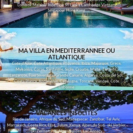
Lombok
Malaisie
Inde
Goa
Sri Lanka
Cambodge
Vietnam
Singapour
Hong Kong
MA VILLA EN MEDITERRANNEE OU
ATLANTIQUE
Cote d'Azur
,
Cote Atlantique
,
Provence
,
Ibiza
,
Majorque
,
Grece
,
Mykonos
,
Corse
,
Sardaigne
,
Sicile
,
Croatie
,
Malte
,
Tenerife
,
Lanzarote
,
Fuerteventura
,
Grande Canarie
,
Algarve
,
Costa del Sol
,
Costa Blanca
,
Andalousie
,
Catalogne
,
Toscane
,
Vendee
,
Cote
Lisbonne
VACANCES INSOLITES
Rio de Janeiro
,
Afrique du Sud
,
Madagascar
,
Zanzibar
,
Tel Aviv
,
Marrakech
,
Costa Rica
,
Eilat
,
Tulum
,
Kenya
,
Alpes du Sud
,
ski Verbier
,
ski Zermatt
,
ski Alpes Suisses
,
Lac Annecy