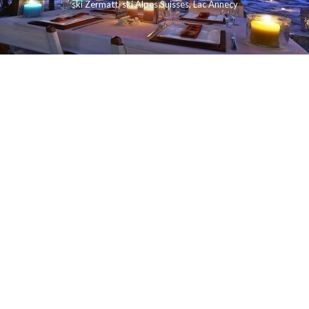
ski Zermatt
,
ski Alpes Suisses
,
Lac Annecy