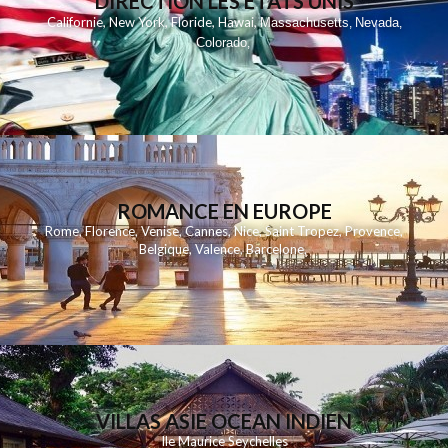
DIRECTION LES ETATS UNIS
,
,
,
,
Californie
New York
Floride
Hawai
Massachusetts
Nevada
,
,
Colorado
,
ROMANCE EN EUROPE
Rome
,
Florence
,
Venise
,
Cannes
,
Nice
,
Saint Tropez
,
Provence
,
Belgique
,
Valence
,
Barcelone
,
VILLAS ASIE OCEAN INDIEN
Ile Maurice
Seychelles