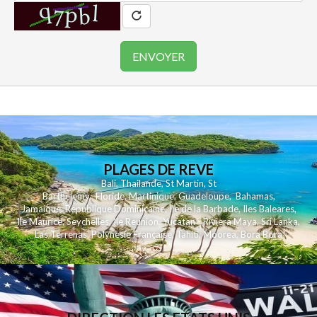
PLAGES DE REVE
Bali
,
Thailande
,
St Martin
,
St
Barthelemy
,
Floride
,
Martinique
,
Guadeloupe
,
Bahamas
,
Jamaique
,
Republique Dominicaine
,
Ile de la Barbade
,
Iles Baleares
,
Ile Maurice
,
Seychelles
,
Ile Reunion
,
Yucatan - Riviera Maya
,
Sri Lanka
,
Las Terrenas
,
Polynesie Française
,
Tahiti
,
Moorea
,
Bora Bora