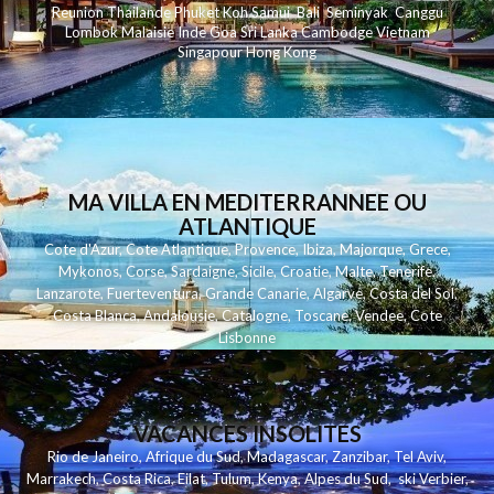
Reunion
Thailande
Phuk
et
Koh
Samui
Bali
Seminyak
Canggu
Lombok
Malaisie
Inde
Goa
Sri Lanka
Cambodge
Vietnam
Singapour
Hong Kong
MA VILLA EN MEDITERRANNEE OU
ATLANTIQUE
Cote d'Azur
,
Cote Atlantique
,
Provence
,
Ibiza
,
Majorque
,
Grece
,
Mykonos
,
Corse
,
Sardaigne
,
Sicile
,
Croatie
,
Malte
,
Tenerife
,
Lanzarote
,
Fuerteventura
,
Grande Canarie
,
Algarve
,
Costa del Sol
,
Costa Blanca
,
Andalousie
,
Catalogne
,
Toscane
,
Vendee
,
Cote
Lisbonne
VACANCES INSOLITES
Rio de Janeiro
,
Afrique du Sud
,
Madagascar
,
Zanzibar
,
Tel Aviv
,
Marrakech
,
Costa Rica
,
Eilat
,
Tulum
,
Kenya
,
Alpes du Sud
,
ski Verbier
,