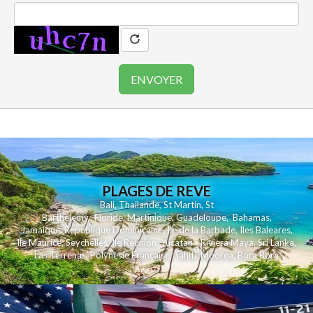
PLAGES DE REVE
Bali
,
Thailande
,
St Martin
,
St
Barthelemy
,
Floride
,
Martinique
,
Guadeloupe
,
Bahamas
,
Jamaique
,
Republique Dominicaine
,
Ile de la Barbade
,
Iles Baleares
,
Ile Maurice
,
Seychelles
,
Ile Reunion
,
Yucatan - Riviera Maya
,
Sri Lanka
,
Las Terrenas
,
Polynesie Française
,
Tahiti
,
Moorea
,
Bora Bora