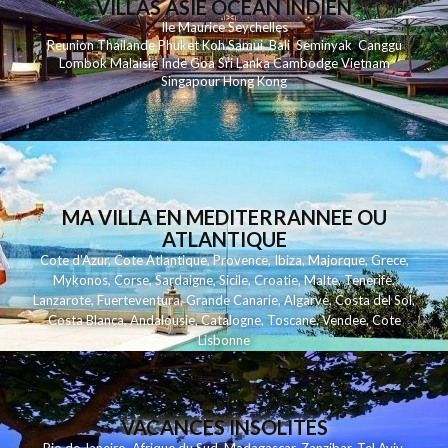
VILLAS ASIE OCEAN INDIEN
Ile Maurice
Seychelles
Reunion
Thailande
Phuk
et
Koh
Samui
Bali
Seminyak
Canggu
Lombok
Malaisie
Inde
Goa
Sri Lanka
Cambodge
Vietnam
Singapour
Hong Kong
MA VILLA EN MEDITERRANNEE OU
ATLANTIQUE
Cote d'Azur
,
Cote Atlantique
,
Provence
,
Ibiza
,
Majorque
,
Grece
,
Mykonos
,
Corse
,
Sardaigne
,
Sicile
,
Croatie
,
Malte
,
Tenerife
,
Lanzarote
,
Fuerteventura
,
Grande Canarie
,
Algarve
,
Costa del Sol
,
Costa Blanca
,
Andalousie
,
Catalogne
,
Toscane
,
Vendee
,
Cote
Lisbonne
VACANCES INSOLITES