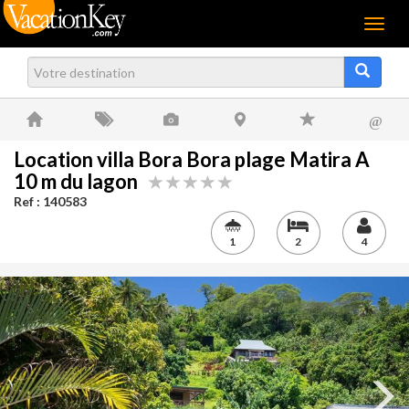
Menu
@
Location villa Bora Bora plage Matira A
10 m du lagon
Ref : 140583
1
2
4