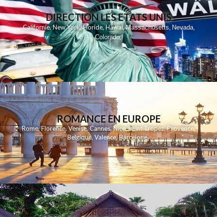
DIRECTION LES ETATS UNIS
,
,
,
,
Californie
New York
Floride
Hawai
Massachusetts
Nevada
,
,
Colorado
,
ROMANCE EN EUROPE
Rome
,
Florence
,
Venise
,
Cannes
,
Nice
,
Saint Tropez
,
Provence
,
Belgique
,
Valence
,
Barcelone
,