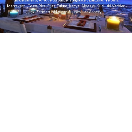
Rio de Janeiro
,
Afrique du Sud
,
Madagascar
,
Zanzibar
,
Tel Aviv
,
Marrakech
,
Costa Rica
,
Eilat
,
Tulum
,
Kenya
,
Alpes du Sud
,
ski Verbier
,
ski Zermatt
,
ski Alpes Suisses
,
Lac Annecy