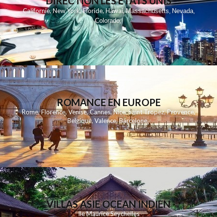
DIRECTION LES ETATS UNIS
,
,
,
,
Californie
New York
Floride
Hawai
Massachusetts
Nevada
,
,
Colorado
,
ROMANCE EN EUROPE
Rome
,
Florence
,
Venise
,
Cannes
,
Nice
,
Saint Tropez
,
Provence
,
Belgique
,
Valence
,
Barcelone
,
VILLAS ASIE OCEAN INDIEN
Ile Maurice
Seychelles