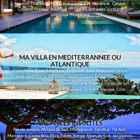
Reunion
Thailande
Phuk
et
Koh
Samui
Bali
Seminyak
Canggu
Lombok
Malaisie
Inde
Goa
Sri Lanka
Cambodge
Vietnam
Singapour
Hong Kong
MA VILLA EN MEDITERRANNEE OU
ATLANTIQUE
Cote d'Azur
,
Cote Atlantique
,
Provence
,
Ibiza
,
Majorque
,
Grece
,
Mykonos
,
Corse
,
Sardaigne
,
Sicile
,
Croatie
,
Malte
,
Tenerife
,
Lanzarote
,
Fuerteventura
,
Grande Canarie
,
Algarve
,
Costa del Sol
,
Costa Blanca
,
Andalousie
,
Catalogne
,
Toscane
,
Vendee
,
Cote
Lisbonne
VACANCES INSOLITES
Rio de Janeiro
,
Afrique du Sud
,
Madagascar
,
Zanzibar
,
Tel Aviv
,
Marrakech
,
Costa Rica
,
Eilat
,
Tulum
,
Kenya
,
Alpes du Sud
,
ski Verbier
,