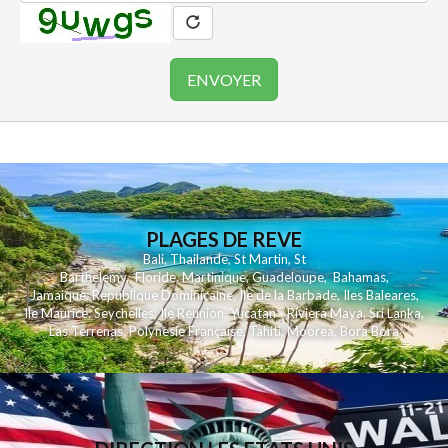
PLAGES DE REVE
Bali
,
Thailande
,
St Martin
,
St
Barthelemy
,
Floride
,
Martinique
,
Guadeloupe
,
Bahamas
,
Jamaique
,
Republique Dominicaine
,
Ile de la Barbade
,
Iles Baleares
,
Ile Maurice
,
Seychelles
,
Ile Reunion
,
Yucatan - Riviera Maya
,
Sri Lanka
,
Las Terrenas
,
Polynesie Française
,
Tahiti
,
Moorea
,
Bora Bora