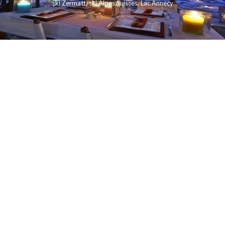
ski Zermatt
,
ski Alpes Suisses
,
Lac Annecy