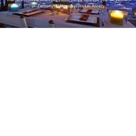
ski Zermatt
,
ski Alpes Suisses
,
Lac Annecy