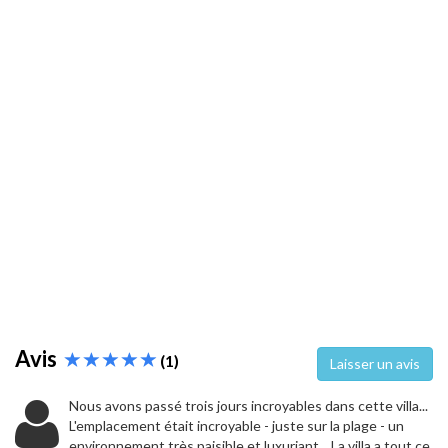
Avis
(1)
Laisser un avis
Nous avons passé trois jours incroyables dans cette villa...
L'emplacement était incroyable - juste sur la plage - un
environnement très paisible et luxuriant... La villa a tout ce