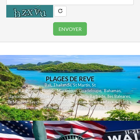
PLAGES DE REVE
Bali
,
Thailande
,
St Martin
,
St
Barthelemy
,
Floride
,
Martinique
,
Guadeloupe
,
Bahamas
,
Jamaique
,
Republique Dominicaine
,
Ile de la Barbade
,
Iles Baleares
,
Ile Maurice
,
Seychelles
,
Ile Reunion
,
Yucatan - Riviera Maya
,
Sri Lanka
,
Las Terrenas
,
Polynesie Française
,
Tahiti
,
Moorea
,
Bora Bora