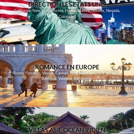
DIRECTION LES ETATS UNIS
,
,
,
,
Californie
New York
Floride
Hawai
Massachusetts
Nevada
,
,
Colorado
,
ROMANCE EN EUROPE
Rome
,
Florence
,
Venise
,
Cannes
,
Nice
,
Saint Tropez
,
Provence
,
Belgique
,
Valence
,
Barcelone
,
VILLAS ASIE OCEAN INDIEN