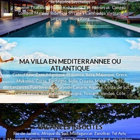
Ile Maurice
Seychelles
Reunion
Thailande
Phuk
et
Koh
Samui
Bali
Seminyak
Canggu
Lombok
Malaisie
Inde
Goa
Sri Lanka
Cambodge
Vietnam
Singapour
Hong Kong
MA VILLA EN MEDITERRANNEE OU
ATLANTIQUE
Cote d'Azur
,
Cote Atlantique
,
Provence
,
Ibiza
,
Majorque
,
Grece
,
Mykonos
,
Corse
,
Sardaigne
,
Sicile
,
Croatie
,
Malte
,
Tenerife
,
Lanzarote
,
Fuerteventura
,
Grande Canarie
,
Algarve
,
Costa del Sol
,
Costa Blanca
,
Andalousie
,
Catalogne
,
Toscane
,
Vendee
,
Cote
Lisbonne
VACANCES INSOLITES
Rio de Janeiro
,
Afrique du Sud
,
Madagascar
,
Zanzibar
,
Tel Aviv
,
Marrakech
,
Costa Rica
,
Eilat
,
Tulum
,
Kenya
,
Alpes du Sud
,
ski Verbier
,