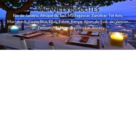
VACANCES INSOLITES
Rio de Janeiro
,
Afrique du Sud
,
Madagascar
,
Zanzibar
,
Tel Aviv
,
Marrakech
,
Costa Rica
,
Eilat
,
Tulum
,
Kenya
,
Alpes du Sud
,
ski Verbier
,
ski Zermatt
,
ski Alpes Suisses
,
Lac Annecy