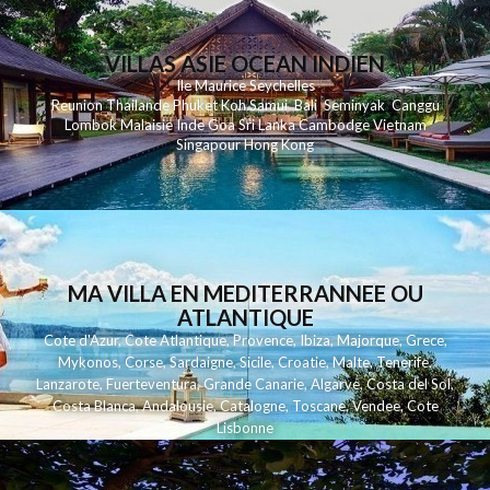
VILLAS ASIE OCEAN INDIEN
Ile Maurice
Seychelles
Reunion
Thailande
Phuk
et
Koh
Samui
Bali
Seminyak
Canggu
Lombok
Malaisie
Inde
Goa
Sri Lanka
Cambodge
Vietnam
Singapour
Hong Kong
MA VILLA EN MEDITERRANNEE OU
ATLANTIQUE
Cote d'Azur
,
Cote Atlantique
,
Provence
,
Ibiza
,
Majorque
,
Grece
,
Mykonos
,
Corse
,
Sardaigne
,
Sicile
,
Croatie
,
Malte
,
Tenerife
,
Lanzarote
,
Fuerteventura
,
Grande Canarie
,
Algarve
,
Costa del Sol
,
Costa Blanca
,
Andalousie
,
Catalogne
,
Toscane
,
Vendee
,
Cote
Lisbonne