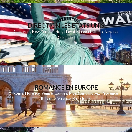
DIRECTION LES ETATS UNIS
,
,
,
,
Californie
New York
Floride
Hawai
Massachusetts
Nevada
,
,
Colorado
,
ROMANCE EN EUROPE
Rome
,
Florence
,
Venise
,
Cannes
,
Nice
,
Saint Tropez
,
Provence
,
Belgique
,
Valence
,
Barcelone
,