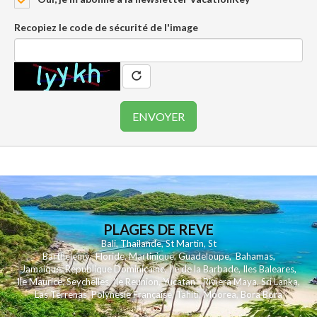
Recopiez le code de sécurité de l'image
PLAGES DE REVE
Bali
,
Thailande
,
St Martin
,
St
Barthelemy
,
Floride
,
Martinique
,
Guadeloupe
,
Bahamas
,
Jamaique
,
Republique Dominicaine
,
Ile de la Barbade
,
Iles Baleares
,
Ile Maurice
,
Seychelles
,
Ile Reunion
,
Yucatan - Riviera Maya
,
Sri Lanka
,
Las Terrenas
,
Polynesie Française
,
Tahiti
,
Moorea
,
Bora Bora