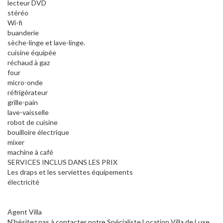
lecteur DVD
stéréo
Wi-fi
buanderie
sèche-linge et lave-linge.
cuisine équipée
réchaud à gaz
four
micro-onde
réfrigérateur
grille-pain
lave-vaisselle
robot de cuisine
bouilloire électrique
mixer
machine à café
SERVICES INCLUS DANS LES PRIX
Les draps et les serviettes équipements
électricité
Agent Villa
N'hésitez pas à contacter notre Spécialiste Location Villa de Luxe