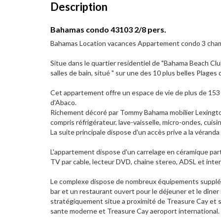
Description
Bahamas condo 43103 2/8 pers.
Bahamas Location vacances Appartement condo 3 cham
Situe dans le quartier residentiel de "Bahama Beach Cl
salles de bain, situé " sur une des 10 plus belles Plage
Cet appartement offre un espace de vie de plus de 153 m
d'Abaco.
Richement décoré par Tommy Bahama mobilier Lexington
compris réfrigérateur, lave-vaisselle, micro-ondes, cuisi
La suite principale dispose d'un accès prive a la véranda
L'appartement dispose d'un carrelage en céramique parto
TV par cable, lecteur DVD, chaine stereo, ADSL et intern
Le complexe dispose de nombreux équipements supplémen
bar et un restaurant ouvert pour le déjeuner et le dîne
stratégiquement situe a proximité de Treasure Cay et s
sante moderne et Treasure Cay aeroport international.