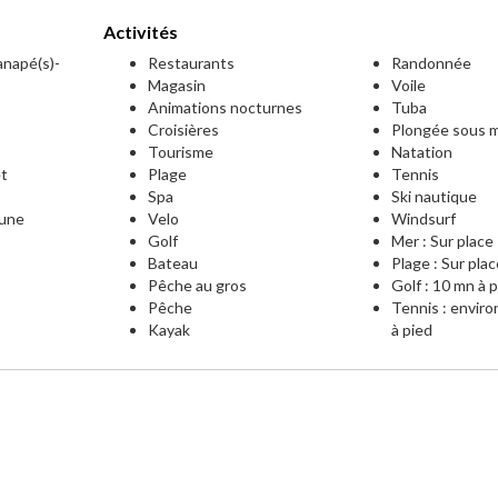
Activités
canapé(s)-
Restaurants
Randonnée
Magasin
Voile
Animations nocturnes
Tuba
Croisières
Plongée sous m
Tourisme
Natation
et
Plage
Tennis
Spa
Ski nautique
mune
Velo
Windsurf
Golf
Mer : Sur place
Bateau
Plage : Sur pla
Pêche au gros
Golf : 10 mn à 
Pêche
Tennis : envir
Kayak
à pied