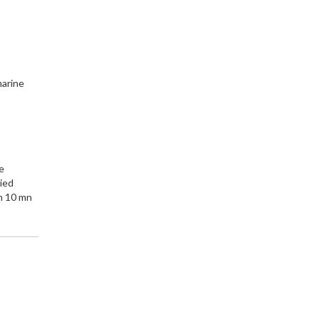
arine
ce
pied
on 10 mn