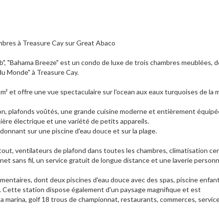
bres à Treasure Cay sur Great Abaco
ub", "Bahama Breeze" est un condo de luxe de trois chambres meublées, 
s du Monde" à Treasure Cay.
² et offre une vue spectaculaire sur l'ocean aux eaux turquoises de la 
, plafonds voûtés, une grande cuisine moderne et entièrement équipée
nière électrique et une variété de petits appareils.
 donnant sur une piscine d'eau douce et sur la plage.
ut, ventilateurs de plafond dans toutes les chambres, climatisation cen
et sans fil, un service gratuit de longue distance et une laverie personn
taires, dont deux piscines d'eau douce avec des spas, piscine enfant,
r . Cette station dispose également d'un paysage magnifique et est
a marina, golf 18 trous de championnat, restaurants, commerces, servic