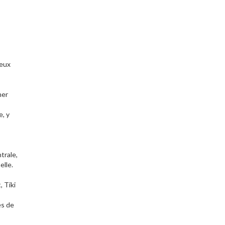
deux
mer
, y
trale,
elle.
 Tiki
es de