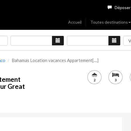
Déposer
Accueil
Toutes destinations
aco
Bahamas Location vacances Appartement[....]
rtement
2
3
sur Great