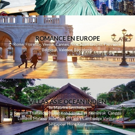
ROMANCE EN EUROPE
Rome
,
Florence
,
Venise
,
Cannes
,
Nice
,
Saint Tropez
,
Provence
,
Belgique
,
Valence
,
Barcelone
,
VILLAS ASIE OCEAN INDIEN
Ile Maurice
Seychelles
Reunion
Thailande
Phuk
et
Koh
Samui
Bali
Seminyak
Canggu
Lombok
Malaisie
Inde
Goa
Sri Lanka
Cambodge
Vietnam
Singapour
Hong Kong