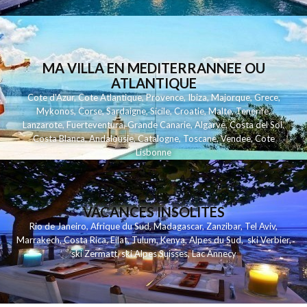
MA VILLA EN MEDITERRANNEE OU
ATLANTIQUE
Cote d'Azur
,
Cote Atlantique
,
Provence
,
Ibiza
,
Majorque
,
Grece
,
Mykonos
,
Corse
,
Sardaigne
,
Sicile
,
Croatie
,
Malte
,
Tenerife
,
Lanzarote
,
Fuerteventura
,
Grande Canarie
,
Algarve
,
Costa del Sol
,
Costa Blanca
,
Andalousie
,
Catalogne
,
Toscane
,
Vendee
,
Cote
Lisbonne
VACANCES INSOLITES
Rio de Janeiro
,
Afrique du Sud
,
Madagascar
,
Zanzibar
,
Tel Aviv
,
Marrakech
,
Costa Rica
,
Eilat
,
Tulum
,
Kenya
,
Alpes du Sud
,
ski Verbier
,
ski Zermatt
,
ski Alpes Suisses
,
Lac Annecy