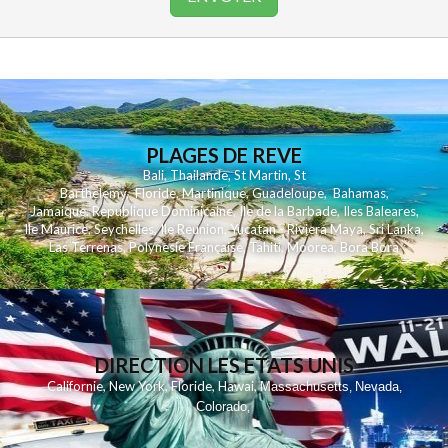
PLAGES DE REVE
Bali
,
Thailande
,
St Martin
,
St
Barthelemy
,
Floride
,
Martinique
,
Guadeloupe
,
Bahamas
,
Jamaique
,
Republique Dominicaine
,
Ile de la Barbade
,
Iles Baleares
,
Ile Maurice
,
Seychelles
,
Ile Reunion
,
Yucatan - Riviera Maya
,
Sri Lanka
,
Las Terrenas
,
Polynesie Française
,
Tahiti
,
Moorea
,
Bora Bora
DIRECTION LES ETATS UNIS
,
,
,
,
Californie
New York
Floride
Hawai
Massachusetts
Nevada
,
,
Colorado
,