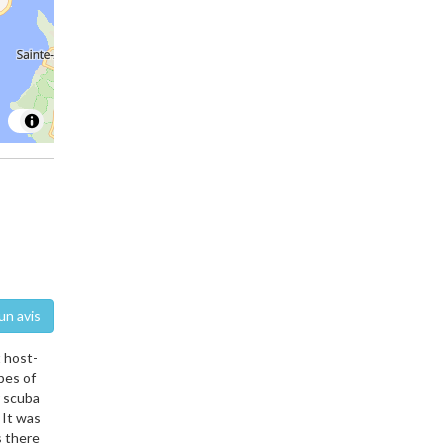
un avis
t host-
pes of
r scuba
 It was
s there