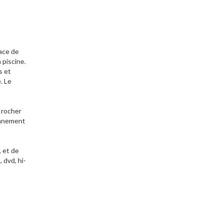
pace de
 piscine.
s et
. Le
e rocher
onnement
, et de
 dvd, hi-