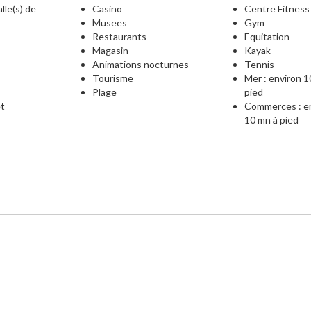
lle(s) de
Casino
Centre Fitness
Musees
Gym
Restaurants
Equitation
Magasin
Kayak
Animations nocturnes
Tennis
Tourisme
Mer : environ 1
Plage
pied
et
Commerces : e
10 mn à pied
e