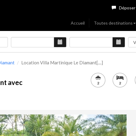
Déposer
Accueil
Toutes destinations
Diamant
Location Villa Martinique Le Diamant[....]
ant avec
2
2