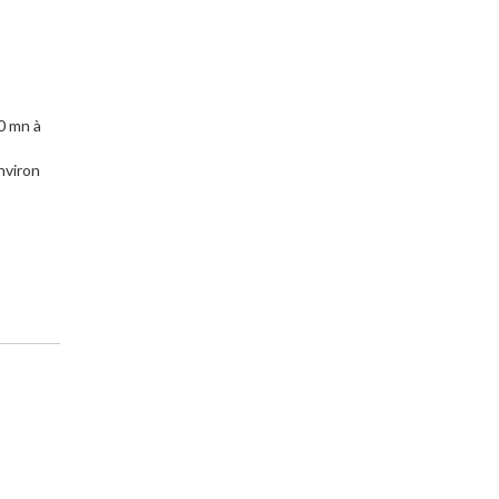
0 mn à
nviron