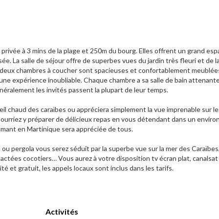
 privée à 3 mins de la plage et 250m du bourg. Elles offrent un grand es
 La salle de séjour offre de superbes vues du jardin très fleuri et de la
s deux chambres à coucher sont spacieuses et confortablement meublée
 une expérience inoubliable. Chaque chambre a sa salle de bain attenante
énéralement les invités passent la plupart de leur temps.
soleil chaud des caraïbes ou appréciera simplement la vue imprenable sur l
pourriez y préparer de délicieux repas en vous détendant dans un envir
Diamant en Martinique sera appréciée de tous.
e ou pergola vous serez séduit par la superbe vue sur la mer des Caraïbes
, cactées cocotiers… Vous aurez à votre disposition tv écran plat, canalsat ,
ité et gratuit, les appels locaux sont inclus dans les tarifs.
Activités