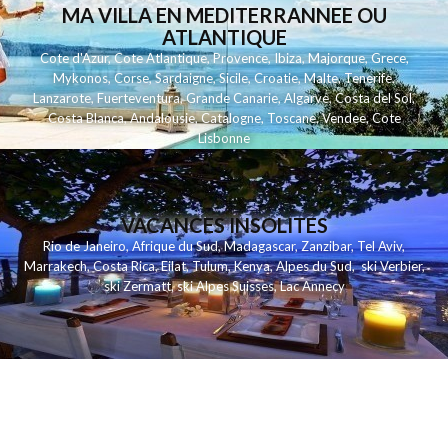
MA VILLA EN MEDITERRANNEE OU
ATLANTIQUE
Cote d'Azur
,
Cote Atlantique
,
Provence
,
Ibiza
,
Majorque
,
Grece
,
Mykonos
,
Corse
,
Sardaigne
,
Sicile
,
Croatie
,
Malte
,
Tenerife
,
Lanzarote
,
Fuerteventura
,
Grande Canarie
,
Algarve
,
Costa del Sol
,
Costa Blanca
,
Andalousie
,
Catalogne
,
Toscane
,
Vendee
,
Cote
Lisbonne
VACANCES INSOLITES
Rio de Janeiro
,
Afrique du Sud
,
Madagascar
,
Zanzibar
,
Tel Aviv
,
Marrakech
,
Costa Rica
,
Eilat
,
Tulum
,
Kenya
,
Alpes du Sud
,
ski Verbier
,
ski Zermatt
,
ski Alpes Suisses
,
Lac Annecy