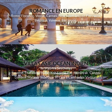
ROMANCE EN EUROPE
Rome
,
Florence
,
Venise
,
Cannes
,
Nice
,
Saint Tropez
,
Provence
,
Belgique
,
Valence
,
Barcelone
,
VILLAS ASIE OCEAN INDIEN
Ile Maurice
Seychelles
Reunion
Thailande
Phuk
et
Koh
Samui
Bali
Seminyak
Canggu
Lombok
Malaisie
Inde
Goa
Sri Lanka
Cambodge
Vietnam
Singapour
Hong Kong