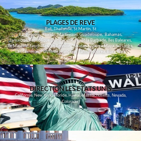
PLAGES DE REVE
Bali
,
Thailande
,
St Martin
,
St
Barthelemy
,
Floride
,
Martinique
,
Guadeloupe
,
Bahamas
,
Jamaique
,
Republique Dominicaine
,
Ile de la Barbade
,
Iles Baleares
,
Ile Maurice
,
Seychelles
,
Ile Reunion
,
Yucatan - Riviera Maya
,
Sri Lanka
,
Las Terrenas
,
Polynesie Française
,
Tahiti
,
Moorea
,
Bora Bora
DIRECTION LES ETATS UNIS
,
,
,
,
Californie
New York
Floride
Hawai
Massachusetts
Nevada
,
,
Colorado
,