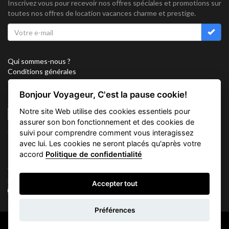
Inscrivez vous pour recevoir nos offres spéciales et promotions sur
toutes nos offres de location vacances charme et prestige.
Qui sommes-nous ?
Conditions générales
Confidentialité
Partenariat
Bonjour Voyageur, C'est la pause cookie!
Sitemap
Notre site Web utilise des cookies essentiels pour
Cookies
assurer son bon fonctionnement et des cookies de
Suivez nous sur
suivi pour comprendre comment vous interagissez
avec lui. Les cookies ne seront placés qu'après votre
accord
Politique de confidentialité
Vacation Key Corp. 2905 Point East Drive #L-215. Aventura.
FLORIDA 33160.
Accepter tout
info@vacationkey.com
Demande
Préférences
d'informations
Copyright © 2026 Vacation Key Corp.