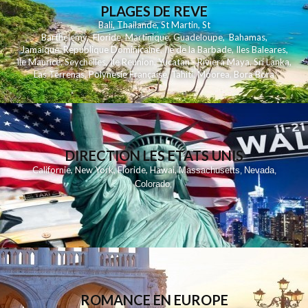
PLAGES DE REVE
Bali
,
Thailande
,
St Martin
,
St
Barthelemy
,
Floride
,
Martinique
,
Guadeloupe
,
Bahamas
,
Jamaique
,
Republique Dominicaine
,
Ile de la Barbade
,
Iles Baleares
,
Ile Maurice
,
Seychelles
,
Ile Reunion
,
Yucatan - Riviera Maya
,
Sri Lanka
,
Las Terrenas
,
Polynesie Française
,
Tahiti
,
Moorea
,
Bora Bora
DIRECTION LES ETATS UNIS
,
,
,
,
Californie
New York
Floride
Hawai
Massachusetts
Nevada
,
,
Colorado
,
ROMANCE EN EUROPE