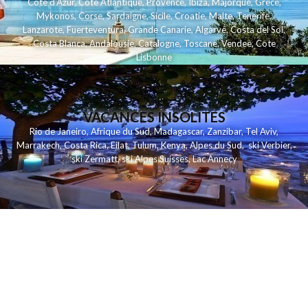
Cote d'Azur
,
Cote Atlantique
,
Provence
,
Ibiza
,
Majorque
,
Grece
,
Mykonos
,
Corse
,
Sardaigne
,
Sicile
,
Croatie
,
Malte
,
Tenerife
,
Lanzarote
,
Fuerteventura
,
Grande Canarie
,
Algarve
,
Costa del Sol
,
Costa Blanca
,
Andalousie
,
Catalogne
,
Toscane
,
Vendee
,
Cote
Lisbonne
VACANCES INSOLITES
Rio de Janeiro
,
Afrique du Sud
,
Madagascar
,
Zanzibar
,
Tel Aviv
,
Marrakech
,
Costa Rica
,
Eilat
,
Tulum
,
Kenya
,
Alpes du Sud
,
ski Verbier
,
ski Zermatt
,
ski Alpes Suisses
,
Lac Annecy