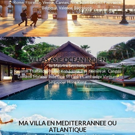
Rome
,
Florence
,
Venise
,
Cannes
,
Nice
,
Saint Tropez
,
Provence
,
Belgique
,
Valence
,
Barcelone
,
VILLAS ASIE OCEAN INDIEN
Ile Maurice
Seychelles
Reunion
Thailande
Phuk
et
Koh
Samui
Bali
Seminyak
Canggu
Lombok
Malaisie
Inde
Goa
Sri Lanka
Cambodge
Vietnam
Singapour
Hong Kong
MA VILLA EN MEDITERRANNEE OU
ATLANTIQUE