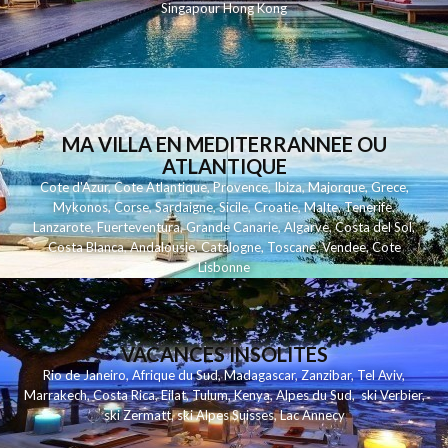
Singapour
Hong Kong
MA VILLA EN MEDITERRANNEE OU
ATLANTIQUE
Cote d'Azur
,
Cote Atlantique
,
Provence
,
Ibiza
,
Majorque
,
Grece
,
Mykonos
,
Corse
,
Sardaigne
,
Sicile
,
Croatie
,
Malte
,
Tenerife
,
Lanzarote
,
Fuerteventura
,
Grande Canarie
,
Algarve
,
Costa del Sol
,
Costa Blanca
,
Andalousie
,
Catalogne
,
Toscane
,
Vendee
,
Cote
Lisbonne
VACANCES INSOLITES
Rio de Janeiro
,
Afrique du Sud
,
Madagascar
,
Zanzibar
,
Tel Aviv
,
Marrakech
,
Costa Rica
,
Eilat
,
Tulum
,
Kenya
,
Alpes du Sud
,
ski Verbier
,
ski Zermatt
,
ski Alpes Suisses
,
Lac Annecy