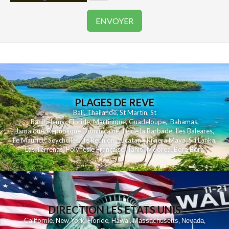
PLAGES DE REVE
Bali
,
Thailande
,
St Martin
,
St
Barthelemy
,
Floride
,
Martinique
,
Guadeloupe
,
Bahamas
,
Jamaique
,
Republique Dominicaine
,
Ile de la Barbade
,
Iles Baleares
,
Ile Maurice
,
Seychelles
,
Ile Reunion
,
Yucatan - Riviera Maya
,
Sri Lanka
,
Las Terrenas
,
Polynesie Française
,
Tahiti
,
Moorea
,
Bora Bora
DIRECTION LES ETATS UNIS
,
,
,
,
Californie
New York
Floride
Hawai
Massachusetts
Nevada
,
,