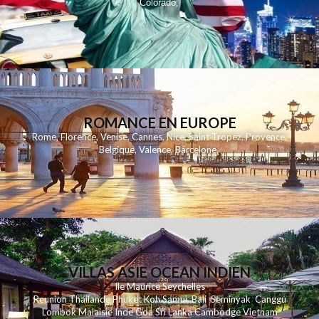
Colorado
,
ROMANCE EN EUROPE
Rome
,
Florence
,
Venise
,
Cannes
,
Nice
,
Saint Tropez
,
Provence
,
Belgique
,
Valence
,
Barcelone
,
VILLAS ASIE OCEAN INDIEN
Ile Maurice
Seychelles
Reunion
Thailande
Phuk
et
Koh
Samui
Bali
Seminyak
Canggu
Lombok
Malaisie
Inde
Goa
Sri Lanka
Cambodge
Vietnam