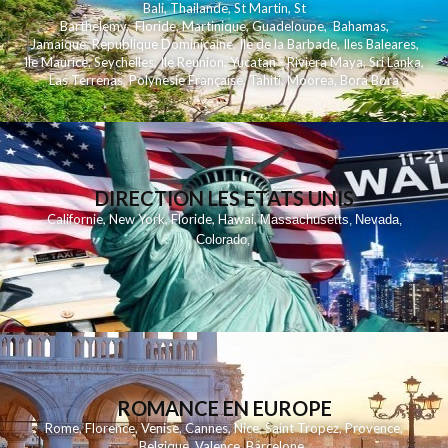
Bali
,
Thailande
,
St Martin
,
St
Barthelemy
,
Floride
,
Martinique
,
Guadeloupe
,
Bahamas
,
Jamaique
,
Republique Dominicaine
,
Ile de la Barbade
,
Iles Baleares
,
Ile Maurice
,
Seychelles
,
Ile Reunion
,
Yucatan - Riviera Maya
,
Sri Lanka
,
Las Terrenas
,
Polynesie Française
,
Tahiti
,
Moorea
,
Bora Bora
DIRECTION LES ETATS UNIS
,
,
,
,
Californie
New York
Floride
Hawai
Massachusetts
Nevada
,
,
Colorado
,
ROMANCE EN EUROPE
Rome
,
Florence
,
Venise
,
Cannes
,
Nice
,
Saint Tropez
,
Provence
,
Belgique
,
Valence
,
Barcelone
,