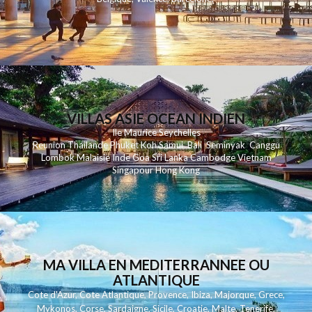
VILLAS ASIE OCEAN INDIEN
Ile Maurice
Seychelles
Reunion
Thailande
Phuk
et
Koh
Samui
Bali
Seminyak
Canggu
Lombok
Malaisie
Inde
Goa
Sri Lanka
Cambodge
Vietnam
Singapour
Hong Kong
MA VILLA EN MEDITERRANNEE OU
ATLANTIQUE
Cote d'Azur
,
Cote Atlantique
,
Provence
,
Ibiza
,
Majorque
,
Grece
,
Mykonos
,
Corse
,
Sardaigne
,
Sicile
,
Croatie
,
Malte
,
Tenerife
,