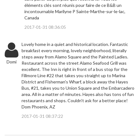
éléments clés sont réunis pour faire de ce B&B un
incontournable Marilyne P Sainte-Marthe-sur-le-lac,
Canada
2017-01-31 08:36:05
Lovely home in a quiet and historical location. Fantastic
breakfast every morning, lovely neighborhood, literally
steps away from Alamo Square and the Painted Ladies.
Domi
Restaurant across the street Alamo Seafood Grill was
excellent. The Inn is right in front of a bus stop for the
Fillmore Line #22 that takes you straight up to Marina
District and Fisherman's Wharf, a block away the Hayes
Bus, #21, takes you to Union Square and the Embarcadero
area. All in a matter of minutes. Hayes also has tons of fun
restaurants and shops. Couldn't ask for a better place!
Dom Phoenix, AZ
2017-01-31 08:37:22