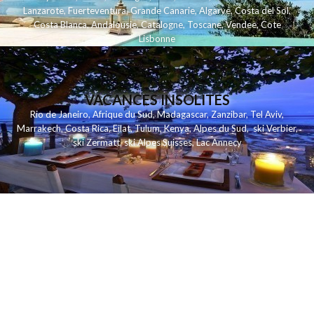
Lanzarote
,
Fuerteventura
,
Grande Canarie
,
Algarve
,
Costa del Sol
,
Costa Blanca
,
Andalousie
,
Catalogne
,
Toscane
,
Vendee
,
Cote
Lisbonne
VACANCES INSOLITES
Rio de Janeiro
,
Afrique du Sud
,
Madagascar
,
Zanzibar
,
Tel Aviv
,
Marrakech
,
Costa Rica
,
Eilat
,
Tulum
,
Kenya
,
Alpes du Sud
,
ski Verbier
,
ski Zermatt
,
ski Alpes Suisses
,
Lac Annecy