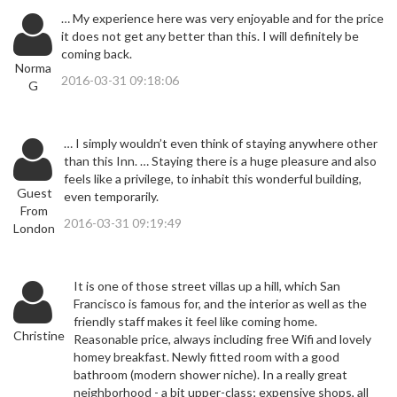
… My experience here was very enjoyable and for the price
it does not get any better than this. I will definitely be
coming back.
Norma
2016-03-31 09:18:06
G
… I simply wouldn’t even think of staying anywhere other
than this Inn. … Staying there is a huge pleasure and also
feels like a privilege, to inhabit this wonderful building,
Guest
even temporarily.
From
2016-03-31 09:19:49
London
It is one of those street villas up a hill, which San
Francisco is famous for, and the interior as well as the
friendly staff makes it feel like coming home.
Christine
Reasonable price, always including free Wifi and lovely
homey breakfast. Newly fitted room with a good
bathroom (modern shower niche). In a really great
neighborhood - a bit upper-class; expensive shops, all