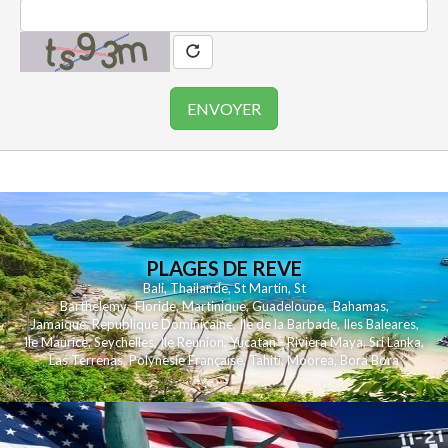
PLAGES DE REVE
Bali
,
Thailande
,
St Martin
,
St
Barthelemy
,
Floride
,
Martinique
,
Guadeloupe
,
Bahamas
,
Jamaique
,
Republique Dominicaine
,
Ile de la Barbade
,
Iles Baleares
,
Ile Maurice
,
Seychelles
,
Ile Reunion
,
Yucatan - Riviera Maya
,
Sri Lanka
,
Las Terrenas
,
Polynesie Française
,
Tahiti
,
Moorea
,
Bora Bora