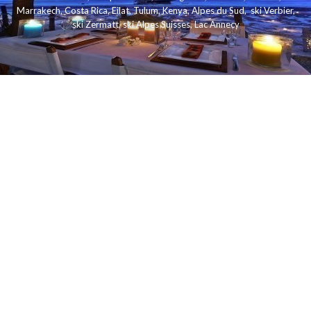
Marrakech
,
Costa Rica
,
Eilat
,
Tulum
,
Kenya
,
Alpes du Sud
,
ski Verbier
,
ski Zermatt
,
ski Alpes Suisses
,
Lac Annecy