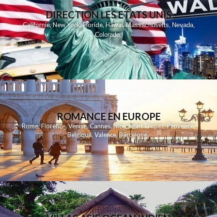
DIRECTION LES ETATS UNIS
,
,
,
,
Californie
New York
Floride
Hawai
Massachusetts
Nevada
,
,
Colorado
,
ROMANCE EN EUROPE
Rome
,
Florence
,
Venise
,
Cannes
,
Nice
,
Saint Tropez
,
Provence
,
Belgique
,
Valence
,
Barcelone
,