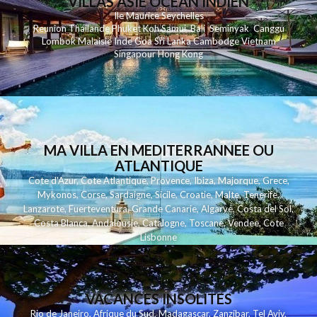
VILLAS ASIE OCEAN INDIEN
Ile Maurice
Seychelles
Reunion
Thailande
Phuk
et
Koh
Samui
Bali
Seminyak
Canggu
Lombok
Malaisie
Inde
Goa
Sri Lanka
Cambodge
Vietnam
Singapour
Hong Kong
MA VILLA EN MEDITERRANNEE OU
ATLANTIQUE
Cote d'Azur
,
Cote Atlantique
,
Provence
,
Ibiza
,
Majorque
,
Grece
,
Mykonos
,
Corse
,
Sardaigne
,
Sicile
,
Croatie
,
Malte
,
Tenerife
,
Lanzarote
,
Fuerteventura
,
Grande Canarie
,
Algarve
,
Costa del Sol
,
Costa Blanca
,
Andalousie
,
Catalogne
,
Toscane
,
Vendee
,
Cote
Lisbonne
VACANCES INSOLITES
Rio de Janeiro
,
Afrique du Sud
,
Madagascar
,
Zanzibar
,
Tel Aviv
,