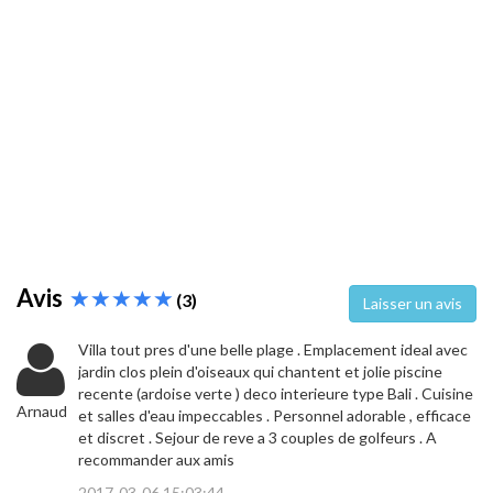
Avis
(3)
Laisser un avis
Villa tout pres d'une belle plage . Emplacement ideal avec
jardin clos plein d'oiseaux qui chantent et jolie piscine
recente (ardoise verte ) deco interieure type Bali . Cuisine
Arnaud
et salles d'eau impeccables . Personnel adorable , efficace
et discret . Sejour de reve a 3 couples de golfeurs . A
recommander aux amis
2017-03-06 15:03:44