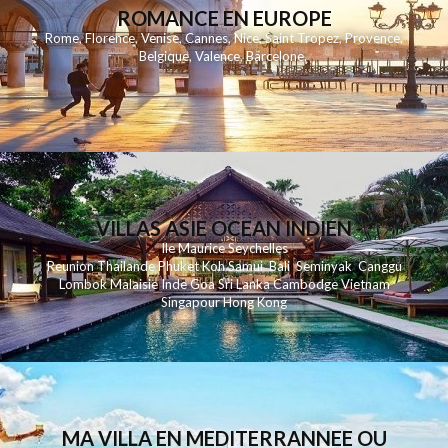
ROMANCE EN EUROPE
Rome
,
Florence
,
Venise
,
Cannes
,
Nice
,
Saint Tropez
,
Provence
,
Belgique
,
Valence
,
Barcelone
,
VILLAS ASIE OCEAN INDIEN
Ile Maurice
Seychelles
Reunion
Thailande
Phuk
et
Koh
Samui
Bali
Seminyak
Canggu
Lombok
Malaisie
Inde
Goa
Sri Lanka
Cambodge
Vietnam
Singapour
Hong Kong
MA VILLA EN MEDITERRANNEE OU