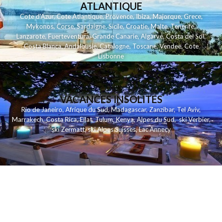
ATLANTIQUE
Cote d'Azur
,
Cote Atlantique
,
Provence
,
Ibiza
,
Majorque
,
Grece
,
Mykonos
,
Corse
,
Sardaigne
,
Sicile
,
Croatie
,
Malte
,
Tenerife
,
Lanzarote
,
Fuerteventura
,
Grande Canarie
,
Algarve
,
Costa del Sol
,
Costa Blanca
,
Andalousie
,
Catalogne
,
Toscane
,
Vendee
,
Cote
Lisbonne
VACANCES INSOLITES
Rio de Janeiro
,
Afrique du Sud
,
Madagascar
,
Zanzibar
,
Tel Aviv
,
Marrakech
,
Costa Rica
,
Eilat
,
Tulum
,
Kenya
,
Alpes du Sud
,
ski Verbier
,
ski Zermatt
,
ski Alpes Suisses
,
Lac Annecy