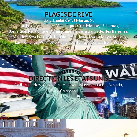
PLAGES DE REVE
Bali
,
Thailande
,
St Martin
,
St
Barthelemy
,
Floride
,
Martinique
,
Guadeloupe
,
Bahamas
,
Jamaique
,
Republique Dominicaine
,
Ile de la Barbade
,
Iles Baleares
,
Ile Maurice
,
Seychelles
,
Ile Reunion
,
Yucatan - Riviera Maya
,
Sri Lanka
,
Las Terrenas
,
Polynesie Française
,
Tahiti
,
Moorea
,
Bora Bora
DIRECTION LES ETATS UNIS
,
,
,
,
Californie
New York
Floride
Hawai
Massachusetts
Nevada
,
,
Colorado
,