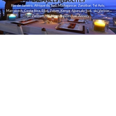
VACANCES INSOLITES
Rio de Janeiro
,
Afrique du Sud
,
Madagascar
,
Zanzibar
,
Tel Aviv
,
Marrakech
,
Costa Rica
,
Eilat
,
Tulum
,
Kenya
,
Alpes du Sud
,
ski Verbier
,
ski Zermatt
,
ski Alpes Suisses
,
Lac Annecy