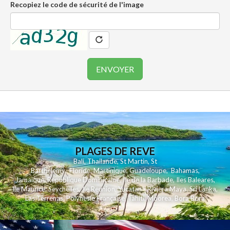
Recopiez le code de sécurité de l'image
PLAGES DE REVE
Bali
,
Thailande
,
St Martin
,
St
Barthelemy
,
Floride
,
Martinique
,
Guadeloupe
,
Bahamas
,
Jamaique
,
Republique Dominicaine
,
Ile de la Barbade
,
Iles Baleares
,
Ile Maurice
,
Seychelles
,
Ile Reunion
,
Yucatan - Riviera Maya
,
Sri Lanka
,
Las Terrenas
,
Polynesie Française
,
Tahiti
,
Moorea
,
Bora Bora