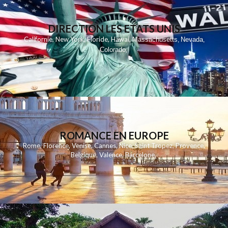
DIRECTION LES ETATS UNIS
,
,
,
,
Californie
New York
Floride
Hawai
Massachusetts
Nevada
,
,
Colorado
,
ROMANCE EN EUROPE
Rome
,
Florence
,
Venise
,
Cannes
,
Nice
,
Saint Tropez
,
Provence
,
Belgique
,
Valence
,
Barcelone
,