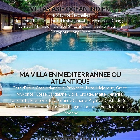
VILLAS ASIE OCEAN INDIEN
Ile Maurice
Seychelles
Reunion
Thailande
Phuk
et
Koh
Samui
Bali
Seminyak
Canggu
Lombok
Malaisie
Inde
Goa
Sri Lanka
Cambodge
Vietnam
Singapour
Hong Kong
MA VILLA EN MEDITERRANNEE OU
ATLANTIQUE
Cote d'Azur
,
Cote Atlantique
,
Provence
,
Ibiza
,
Majorque
,
Grece
,
Mykonos
,
Corse
,
Sardaigne
,
Sicile
,
Croatie
,
Malte
,
Tenerife
,
Lanzarote
,
Fuerteventura
,
Grande Canarie
,
Algarve
,
Costa del Sol
,
Costa Blanca
,
Andalousie
,
Catalogne
,
Toscane
,
Vendee
,
Cote
Lisbonne