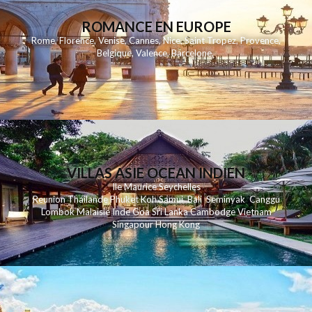
ROMANCE EN EUROPE
Rome
,
Florence
,
Venise
,
Cannes
,
Nice
,
Saint Tropez
,
Provence
,
Belgique
,
Valence
,
Barcelone
,
VILLAS ASIE OCEAN INDIEN
Ile Maurice
Seychelles
Reunion
Thailande
Phuk
et
Koh
Samui
Bali
Seminyak
Canggu
Lombok
Malaisie
Inde
Goa
Sri Lanka
Cambodge
Vietnam
Singapour
Hong Kong