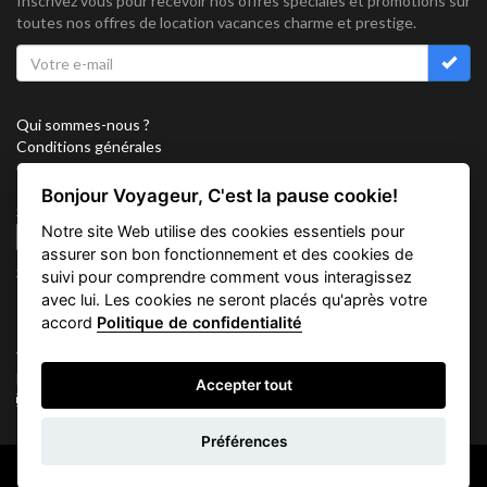
Inscrivez vous pour recevoir nos offres spéciales et promotions sur
toutes nos offres de location vacances charme et prestige.
Qui sommes-nous ?
Conditions générales
Confidentialité
Partenariat
Bonjour Voyageur, C'est la pause cookie!
Sitemap
Notre site Web utilise des cookies essentiels pour
Cookies
assurer son bon fonctionnement et des cookies de
Suivez nous sur
suivi pour comprendre comment vous interagissez
avec lui. Les cookies ne seront placés qu'après votre
accord
Politique de confidentialité
Vacation Key Corp. 2905 Point East Drive #L-215. Aventura.
FLORIDA 33160.
Accepter tout
info@vacationkey.com
Demande
Préférences
d'informations
Copyright © 2026 Vacation Key Corp.