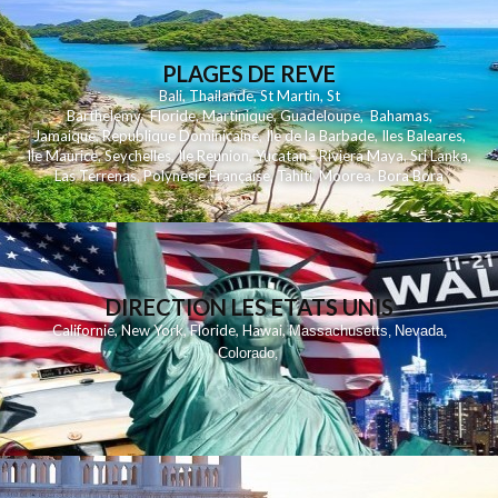
PLAGES DE REVE
Bali
,
Thailande
,
St Martin
,
St
Barthelemy
,
Floride
,
Martinique
,
Guadeloupe
,
Bahamas
,
Jamaique
,
Republique Dominicaine
,
Ile de la Barbade
,
Iles Baleares
,
Ile Maurice
,
Seychelles
,
Ile Reunion
,
Yucatan - Riviera Maya
,
Sri Lanka
,
Las Terrenas
,
Polynesie Française
,
Tahiti
,
Moorea
,
Bora Bora
DIRECTION LES ETATS UNIS
,
,
,
,
Californie
New York
Floride
Hawai
Massachusetts
Nevada
,
,
Colorado
,