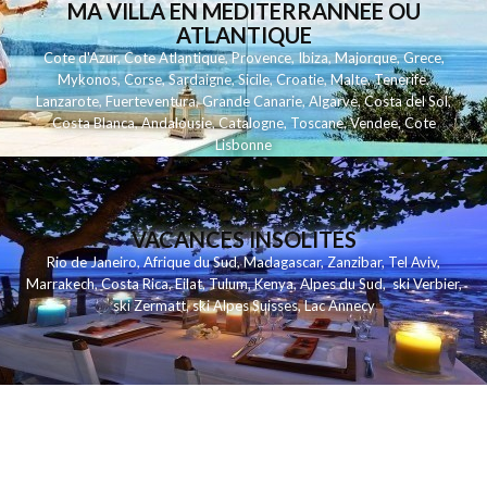
MA VILLA EN MEDITERRANNEE OU
ATLANTIQUE
Cote d'Azur
,
Cote Atlantique
,
Provence
,
Ibiza
,
Majorque
,
Grece
,
Mykonos
,
Corse
,
Sardaigne
,
Sicile
,
Croatie
,
Malte
,
Tenerife
,
Lanzarote
,
Fuerteventura
,
Grande Canarie
,
Algarve
,
Costa del Sol
,
Costa Blanca
,
Andalousie
,
Catalogne
,
Toscane
,
Vendee
,
Cote
Lisbonne
VACANCES INSOLITES
Rio de Janeiro
,
Afrique du Sud
,
Madagascar
,
Zanzibar
,
Tel Aviv
,
Marrakech
,
Costa Rica
,
Eilat
,
Tulum
,
Kenya
,
Alpes du Sud
,
ski Verbier
,
ski Zermatt
,
ski Alpes Suisses
,
Lac Annecy