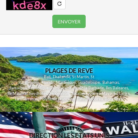
PLAGES DE REVE
Bali
,
Thailande
,
St Martin
,
St
Barthelemy
,
Floride
,
Martinique
,
Guadeloupe
,
Bahamas
,
Jamaique
,
Republique Dominicaine
,
Ile de la Barbade
,
Iles Baleares
,
Ile Maurice
,
Seychelles
,
Ile Reunion
,
Yucatan - Riviera Maya
,
Sri Lanka
,
Las Terrenas
,
Polynesie Française
,
Tahiti
,
Moorea
,
Bora Bora
DIRECTION LES ETATS UNIS