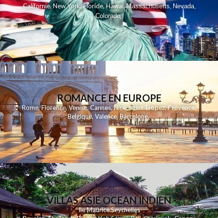
,
,
,
,
Californie
New York
Floride
Hawai
Massachusetts
Nevada
,
,
Colorado
,
ROMANCE EN EUROPE
Rome
,
Florence
,
Venise
,
Cannes
,
Nice
,
Saint Tropez
,
Provence
,
Belgique
,
Valence
,
Barcelone
,
VILLAS ASIE OCEAN INDIEN
Ile Maurice
Seychelles