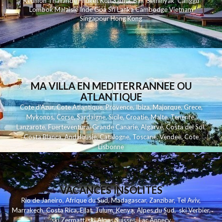
Reunion
Thailande
Phuk
et
Koh
Samui
Bali
Seminyak
Canggu
Lombok
Malaisie
Inde
Goa
Sri Lanka
Cambodge
Vietnam
Singapour
Hong Kong
MA VILLA EN MEDITERRANNEE OU
ATLANTIQUE
Cote d'Azur
,
Cote Atlantique
,
Provence
,
Ibiza
,
Majorque
,
Grece
,
Mykonos
,
Corse
,
Sardaigne
,
Sicile
,
Croatie
,
Malte
,
Tenerife
,
Lanzarote
,
Fuerteventura
,
Grande Canarie
,
Algarve
,
Costa del Sol
,
Costa Blanca
,
Andalousie
,
Catalogne
,
Toscane
,
Vendee
,
Cote
Lisbonne
VACANCES INSOLITES
Rio de Janeiro
,
Afrique du Sud
,
Madagascar
,
Zanzibar
,
Tel Aviv
,
Marrakech
,
Costa Rica
,
Eilat
,
Tulum
,
Kenya
,
Alpes du Sud
,
ski Verbier
,
ski Zermatt
,
ski Alpes Suisses
,
Lac Annecy