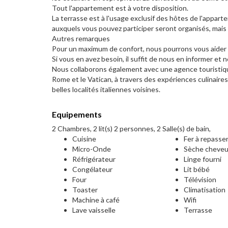
Tout l'appartement est à votre disposition.
La terrasse est à l'usage exclusif des hôtes de l'appart
auxquels vous pouvez participer seront organisés, mais
Autres remarques
Pour un maximum de confort, nous pourrons vous aider à
Si vous en avez besoin, il suffit de nous en informer e
Nous collaborons également avec une agence touristique
Rome et le Vatican, à travers des expériences culinair
belles localités italiennes voisines.
Equipements
2 Chambres, 2 lit(s) 2 personnes, 2 Salle(s) de bain,
Cuisine
Fer à repasse
Micro-Onde
Sèche cheve
Réfrigérateur
Linge fourni
Congélateur
Lit bébé
Four
Télévision
Toaster
Climatisation
Machine à café
Wifi
Lave vaisselle
Terrasse