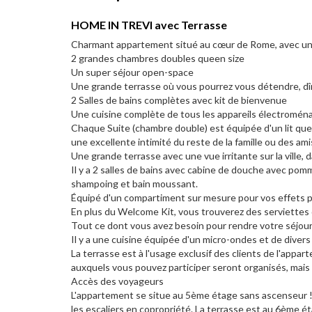
HOME IN TREVI avec Terrasse
Charmant appartement situé au cœur de Rome, avec une 
2 grandes chambres doubles queen size
Un super séjour open-space
Une grande terrasse où vous pourrez vous détendre, dî
2 Salles de bains complètes avec kit de bienvenue
Une cuisine complète de tous les appareils électromén
Chaque Suite (chambre double) est équipée d'un lit quee
une excellente intimité du reste de la famille ou des ami
Une grande terrasse avec une vue irritante sur la ville, 
Il y a 2 salles de bains avec cabine de douche avec pom
shampoing et bain moussant.
Équipé d'un compartiment sur mesure pour vos effets 
En plus du Welcome Kit, vous trouverez des serviettes de
Tout ce dont vous avez besoin pour rendre votre séjour
Il y a une cuisine équipée d'un micro-ondes et de divers 
La terrasse est à l'usage exclusif des clients de l'appar
auxquels vous pouvez participer seront organisés, mais
Accès des voyageurs
L'appartement se situe au 5ème étage sans ascenseur ! La
les escaliers en copropriété. La terrasse est au 6ème é