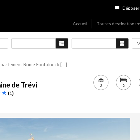
Déposer
Accueil
Toutes destinations
partement Rome Fontaine de[....]
ine de Trévi
2
2
(1)