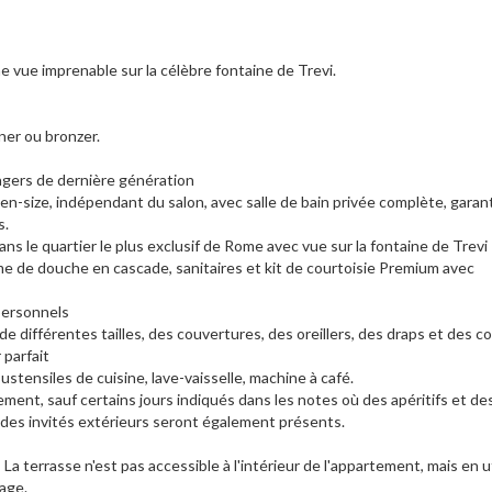
vue imprenable sur la célèbre fontaine de Trevi.
ner ou bronzer.
agers de dernière génération
n-size, indépendant du salon, avec salle de bain privée complète, garan
s.
dans le quartier le plus exclusif de Rome avec vue sur la fontaine de Trevi
me de douche en cascade, sanitaires et kit de courtoisie Premium avec
personnels
 différentes tailles, des couvertures, des oreillers, des draps et des c
 parfait
ustensiles de cuisine, lave-vaisselle, machine à café.
tement, sauf certains jours indiqués dans les notes où des apéritifs et de
 des invités extérieurs seront également présents.
 terrasse n'est pas accessible à l'intérieur de l'appartement, mais en ut
tage.