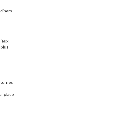
 dîners
mieux
 plus
cturnes
r place