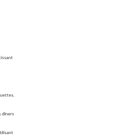
tissant
ouettes.
s dîners
ilisant