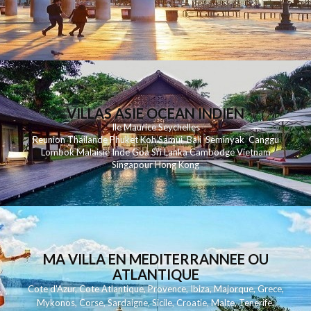
VILLAS ASIE OCEAN INDIEN
Ile Maurice
Seychelles
Reunion
Thailande
Phuk
et
Koh
Samui
Bali
Seminyak
Canggu
Lombok
Malaisie
Inde
Goa
Sri Lanka
Cambodge
Vietnam
Singapour
Hong Kong
MA VILLA EN MEDITERRANNEE OU
ATLANTIQUE
Cote d'Azur
,
Cote Atlantique
,
Provence
,
Ibiza
,
Majorque
,
Grece
,
Mykonos
,
Corse
,
Sardaigne
,
Sicile
,
Croatie
,
Malte
,
Tenerife
,