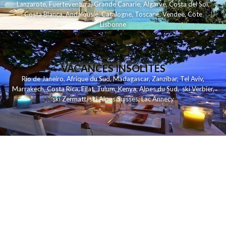
Lanzarote
,
Fuerteventura
,
Grande Canarie
,
Algarve
,
Costa del Sol
,
Costa Blanca
,
Andalousie
,
Catalogne
,
Toscane
,
Vendee
,
Cote
Lisbonne
VACANCES INSOLITES
Rio de Janeiro
,
Afrique du Sud
,
Madagascar
,
Zanzibar
,
Tel Aviv
,
Marrakech
,
Costa Rica
,
Eilat
,
Tulum
,
Kenya
,
Alpes du Sud
,
ski Verbier
,
ski Zermatt
,
ski Alpes Suisses
,
Lac Annecy