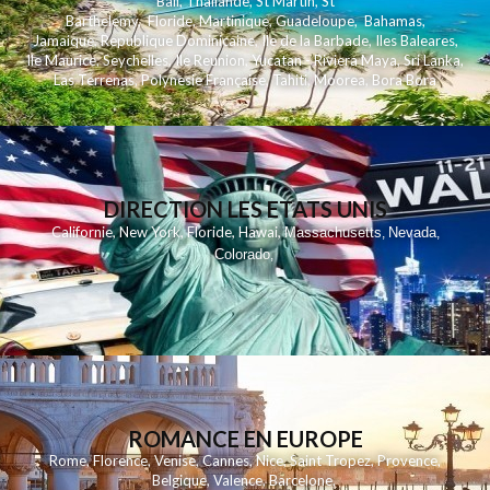
Bali
,
Thailande
,
St Martin
,
St
Barthelemy
,
Floride
,
Martinique
,
Guadeloupe
,
Bahamas
,
Jamaique
,
Republique Dominicaine
,
Ile de la Barbade
,
Iles Baleares
,
Ile Maurice
,
Seychelles
,
Ile Reunion
,
Yucatan - Riviera Maya
,
Sri Lanka
,
Las Terrenas
,
Polynesie Française
,
Tahiti
,
Moorea
,
Bora Bora
DIRECTION LES ETATS UNIS
,
,
,
,
Californie
New York
Floride
Hawai
Massachusetts
Nevada
,
,
Colorado
,
ROMANCE EN EUROPE
Rome
,
Florence
,
Venise
,
Cannes
,
Nice
,
Saint Tropez
,
Provence
,
Belgique
,
Valence
,
Barcelone
,