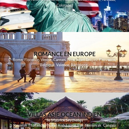
Colorado
,
ROMANCE EN EUROPE
Rome
,
Florence
,
Venise
,
Cannes
,
Nice
,
Saint Tropez
,
Provence
,
Belgique
,
Valence
,
Barcelone
,
VILLAS ASIE OCEAN INDIEN
Ile Maurice
Seychelles
Reunion
Thailande
Phuk
et
Koh
Samui
Bali
Seminyak
Canggu