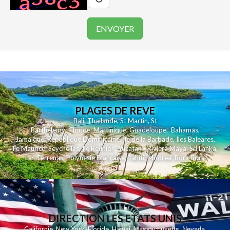
PLAGES DE REVE
Bali
,
Thailande
,
St Martin
,
St
Barthelemy
,
Floride
,
Martinique
,
Guadeloupe
,
Bahamas
,
Jamaique
,
Republique Dominicaine
,
Ile de la Barbade
,
Iles Baleares
,
Ile Maurice
,
Seychelles
,
Ile Reunion
,
Yucatan - Riviera Maya
,
Sri Lanka
,
Las Terrenas
,
Polynesie Française
,
Tahiti
,
Moorea
,
Bora Bora
DIRECTION LES ETATS UNIS
,
,
,
,
Californie
New York
Floride
Hawai
Massachusetts
Nevada
,
,