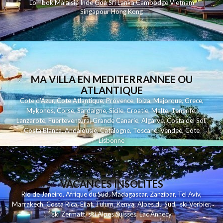
Lombok
Malaisie
Inde
Goa
Sri Lanka
Cambodge
Vietnam
Singapour
Hong Kong
MA VILLA EN MEDITERRANNEE OU
ATLANTIQUE
Cote d'Azur
,
Cote Atlantique
,
Provence
,
Ibiza
,
Majorque
,
Grece
,
Mykonos
,
Corse
,
Sardaigne
,
Sicile
,
Croatie
,
Malte
,
Tenerife
,
Lanzarote
,
Fuerteventura
,
Grande Canarie
,
Algarve
,
Costa del Sol
,
Costa Blanca
,
Andalousie
,
Catalogne
,
Toscane
,
Vendee
,
Cote
Lisbonne
VACANCES INSOLITES
Rio de Janeiro
,
Afrique du Sud
,
Madagascar
,
Zanzibar
,
Tel Aviv
,
Marrakech
,
Costa Rica
,
Eilat
,
Tulum
,
Kenya
,
Alpes du Sud
,
ski Verbier
,
ski Zermatt
,
ski Alpes Suisses
,
Lac Annecy