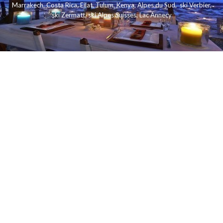
Marrakech
,
Costa Rica
,
Eilat
,
Tulum
,
Kenya
,
Alpes du Sud
,
ski Verbier
,
ski Zermatt
,
ski Alpes Suisses
,
Lac Annecy