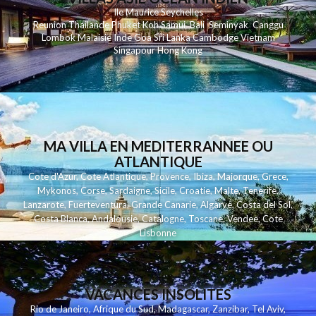
Ile Maurice
Seychelles
Reunion
Thailande
Phuk
et
Koh
Samui
Bali
Seminyak
Canggu
Lombok
Malaisie
Inde
Goa
Sri Lanka
Cambodge
Vietnam
Singapour
Hong Kong
MA VILLA EN MEDITERRANNEE OU
ATLANTIQUE
Cote d'Azur
,
Cote Atlantique
,
Provence
,
Ibiza
,
Majorque
,
Grece
,
Mykonos
,
Corse
,
Sardaigne
,
Sicile
,
Croatie
,
Malte
,
Tenerife
,
Lanzarote
,
Fuerteventura
,
Grande Canarie
,
Algarve
,
Costa del Sol
,
Costa Blanca
,
Andalousie
,
Catalogne
,
Toscane
,
Vendee
,
Cote
Lisbonne
VACANCES INSOLITES
Rio de Janeiro
,
Afrique du Sud
,
Madagascar
,
Zanzibar
,
Tel Aviv
,