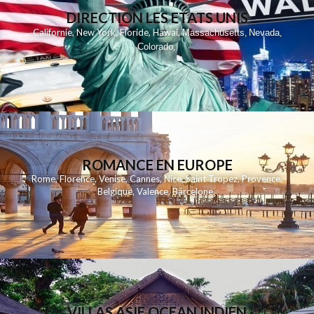
DIRECTION LES ETATS UNIS
,
,
,
,
Californie
New York
Floride
Hawai
Massachusetts
Nevada
,
,
Colorado
,
ROMANCE EN EUROPE
Rome
,
Florence
,
Venise
,
Cannes
,
Nice
,
Saint Tropez
,
Provence
,
Belgique
,
Valence
,
Barcelone
,
VILLAS ASIE OCEAN INDIEN