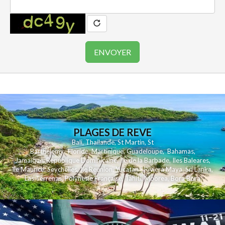
PLAGES DE REVE
Bali
,
Thailande
,
St Martin
,
St
Barthelemy
,
Floride
,
Martinique
,
Guadeloupe
,
Bahamas
,
Jamaique
,
Republique Dominicaine
,
Ile de la Barbade
,
Iles Baleares
,
Ile Maurice
,
Seychelles
,
Ile Reunion
,
Yucatan - Riviera Maya
,
Sri Lanka
,
Las Terrenas
,
Polynesie Française
,
Tahiti
,
Moorea
,
Bora Bora