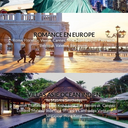
ROMANCE EN EUROPE
Rome
,
Florence
,
Venise
,
Cannes
,
Nice
,
Saint Tropez
,
Provence
,
Belgique
,
Valence
,
Barcelone
,
VILLAS ASIE OCEAN INDIEN
Ile Maurice
Seychelles
Reunion
Thailande
Phuk
et
Koh
Samui
Bali
Seminyak
Canggu
Lombok
Malaisie
Inde
Goa
Sri Lanka
Cambodge
Vietnam
Singapour
Hong Kong