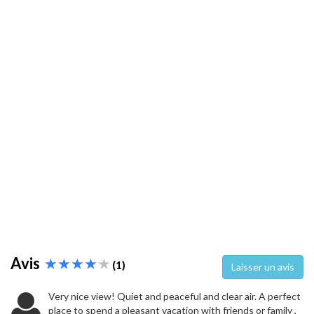
Avis
(1)
Laisser un avis
Very nice view! Quiet and peaceful and clear air. A perfect
place to spend a pleasant vacation with friends or family ,