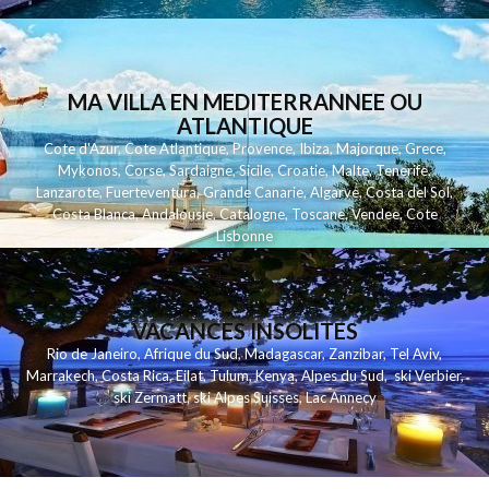
MA VILLA EN MEDITERRANNEE OU
ATLANTIQUE
Cote d'Azur
,
Cote Atlantique
,
Provence
,
Ibiza
,
Majorque
,
Grece
,
Mykonos
,
Corse
,
Sardaigne
,
Sicile
,
Croatie
,
Malte
,
Tenerife
,
Lanzarote
,
Fuerteventura
,
Grande Canarie
,
Algarve
,
Costa del Sol
,
Costa Blanca
,
Andalousie
,
Catalogne
,
Toscane
,
Vendee
,
Cote
Lisbonne
VACANCES INSOLITES
Rio de Janeiro
,
Afrique du Sud
,
Madagascar
,
Zanzibar
,
Tel Aviv
,
Marrakech
,
Costa Rica
,
Eilat
,
Tulum
,
Kenya
,
Alpes du Sud
,
ski Verbier
,
ski Zermatt
,
ski Alpes Suisses
,
Lac Annecy