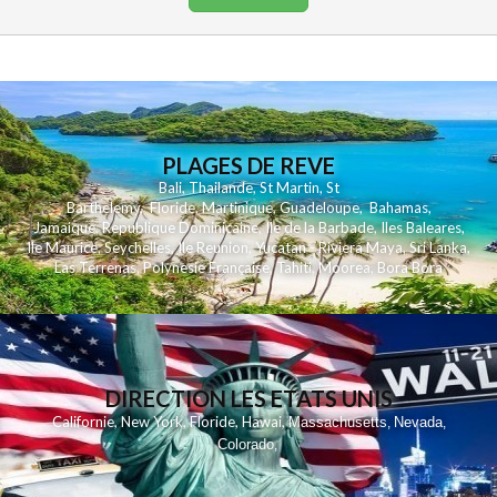
PLAGES DE REVE
Bali
,
Thailande
,
St Martin
,
St
Barthelemy
,
Floride
,
Martinique
,
Guadeloupe
,
Bahamas
,
Jamaique
,
Republique Dominicaine
,
Ile de la Barbade
,
Iles Baleares
,
Ile Maurice
,
Seychelles
,
Ile Reunion
,
Yucatan - Riviera Maya
,
Sri Lanka
,
Las Terrenas
,
Polynesie Française
,
Tahiti
,
Moorea
,
Bora Bora
DIRECTION LES ETATS UNIS
,
,
,
,
Californie
New York
Floride
Hawai
Massachusetts
Nevada
,
,
Colorado
,